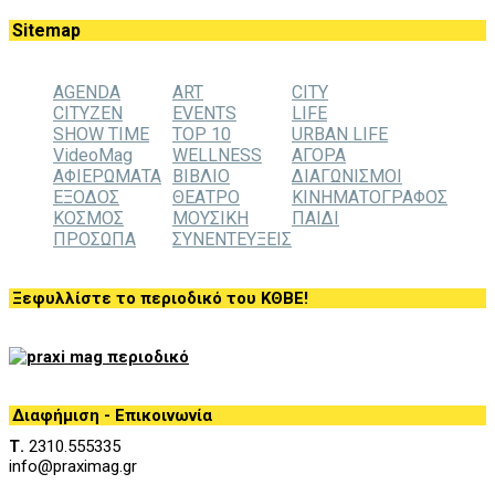
Sitemap
AGENDA
ART
CITY
CITYZEN
EVENTS
LIFE
SHOW TIME
TOP 10
URBAN LIFE
VideoMag
WELLNESS
ΑΓΟΡΑ
ΑΦΙΕΡΩΜΑΤΑ
ΒΙΒΛΙΟ
ΔΙΑΓΩΝΙΣΜΟΙ
ΕΞΟΔΟΣ
ΘΕΑΤΡΟ
ΚΙΝΗΜΑΤΟΓΡΑΦΟΣ
ΚΟΣΜΟΣ
ΜΟΥΣΙΚΗ
ΠΑΙΔΙ
ΠΡΟΣΩΠΑ
ΣΥΝΕΝΤΕΥΞΕΙΣ
Ξεφυλλίστε το περιοδικό του ΚΘΒΕ!
Διαφήμιση - Επικοινωνία
Τ.
2310.555335
info@praximag.gr