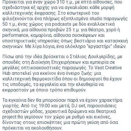
Πρόκειται για έναν χώρο 310 τ.μ., με επτά αίθουσες, που
σχεδιάστηκε εξ αρχής για να αγκαλιάσει κάθε μορφή
καλλιτεχνικής έκφρασης. Στο εσωτερικό του
φιλοξενούνται ένα πλήρως εξοπλισμένο studio παραγωγής
50 τ.μ., ένας χώρος για podcasts με δύο εναλλακτικά
σκηνικά, μια αίθουσα προβών 25 τ.μ. για θέατρο, χορό ή
performance, καμαρίνια, αίθουσα συσκέψεων και
υποστηρικτικές υπηρεσίες όπως βεστιάριο και κατασκευή
σκηνικών. Με λίγα λόγια, ένα ολόκληρο “εργαστήρι” ιδεών.
Πίσω από την ιδέα βρίσκεται ο Στέλιος Δουλγερίδης, με
σπουδές στη Διοίκηση Επιχειρήσεων και εμπειρία σε
μεγάλες οπτικοακουστικές παραγωγές. Το Vast Creative
Hub αποτελεί για εκείνον ένα όνειρο ζωής: μια
καλλιτεχνική θερμοκοιτίδα όπου οι δημιουργοί θα έχουν
τις υποδομές, τα εργαλεία και την ελευθερία να
εκφραστούν με όποιο τρόπο επιθυμούν.
Τα εγκαίνια δεν θα μπορούσαν παρά να έχουν χαρακτήρα
γιορτής. Από τις 19.00 και μετά, DJ set, παρουσιάσεις
σχεδιαστών μόδας, χορευτικά δρώμενα και θεατρικά
project θα γεμίσουν τον χώρο με ρυθμό και εικόνες,
δίνοντας στους επισκέπτες μια πρώτη γεύση από όσα
πρόκειται να ακολουθήσουν.