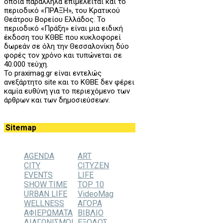
οποία παράλληλα επιμελείται και το
περιοδικό «ΠΡΑΞΗ», του
K
ρατικού
Θεάτρου Βορείου Ελλάδος. Το
περιοδικό «Πράξη» είναι μια ειδική
έκδοση του ΚΘΒΕ που κυκλοφορεί
δωρεάν σε όλη την Θεσσαλονίκη δύο
φορές τον χρόνο και τυπώνεται σε
40.000 τεύχη.
Το praximag.gr είναι εντελώς
ανεξάρτητο site και το ΚΘΒΕ δεν φέρει
καμία ευθύνη για το περιεχόμενο των
άρθρων και των δημοσιεύσεων.
Sitemap
AGENDA
ART
CITY
CITYZEN
EVENTS
LIFE
SHOW TIME
TOP 10
URBAN LIFE
VideoMag
WELLNESS
ΑΓΟΡΑ
ΑΦΙΕΡΩΜΑΤΑ
ΒΙΒΛΙΟ
ΔΙΑΓΩΝΙΣΜΟΙ
ΕΞΟΔΟΣ