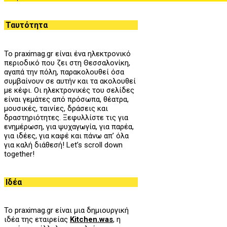
Ταυτότητα
Το praximag.gr είναι ένα ηλεκτρονικό
περιοδικό που ζει στη Θεσσαλονίκη,
αγαπά την πόλη, παρακολουθεί όσα
συμβαίνουν σε αυτήν και τα ακολουθεί
με κέφι. Οι ηλεκτρονικές του σελίδες
είναι γεμάτες από πρόσωπα, θέατρα,
μουσικές, ταινίες, δράσεις και
δραστηριότητες. Ξεφυλλίστε τις για
ενημέρωση, για ψυχαγωγία, για παρέα,
για ιδέες, για καφέ και πάνω απ’ όλα
για καλή διάθεσή! Let’s scroll down
together!
Ιδέα
Το praximag.gr είναι μια δημιουργική
ιδέα της εταιρείας
Kitchen.was
, η