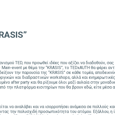
RASIS”
ισμού TED, που προωθεί ιδέες που αξίζει να διαδοθούν, σας 
ας Main-event με θέμα την “KRASIS”, το TEDxAUTH θα φέρει 
αδείξουν την παρουσία της “KRASIS” σε κάθε τομέα, αποδεικ
υργικών και διαδραστικών workshops, αλλά και ενημερωτικές
μένο after party και θα ρίξουμε όλοι μαζί αυλαία στην μοναδ
από την πλατφόρμα εισιτηρίων που θα βρουν εδώ, είτε μέσα απ
ίται να αναλάβει και να ισορροπήσει ανάμεσα σε πολλούς και
ντας την πολυσχιδή προσωπικότητα του ατόμου. Εξάλλου, η ί