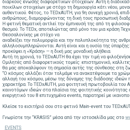
διαρκούς ένωσης διαφορετικών στοιχείων. Αυτή η διαδικασί
ποικίλων στοιχείων με στόχο τη δημιουργία κάτι νέου, μονα
αυθεντικού. Φέτος, το TEDxAUTH, για 9η συνεχή χρονιά, επι
ανθρώπους, διαμορφώνοντας τη δική τους προσωπική διαδ
Η φετινή θεματική αντλεί την έμπνευσή της από τη φιλοσοφί
θεσμού. Το TEDx, αποτελώντας από μόνο του μια κράση Τεχνο
Θεσσαλονίκης με στόχο να
αναδείξει την πολυμορφία και την πολυπλοκότητα της ανθρ
αλληλοσυμπληρώνονται. Αυτή είναι και η ουσία της ύπαρξης:
προκύψει η «Κράση» — η δική μας μοναδική αλήθεια.
Αυτή τη χρονιά, το TEDxAUTH θα έχει την τιμή να φιλοξενήσει
Ομιλητές από διαφορετικούς τομείς: επιστημονικό, καλλιτεχ
θα μας αποκαλύψουν τη σημασία αυτής της σύνθεσης στη ζω
“Ο κόσμος αλλάζει όταν τολμάμε να ανακατέψουμε τα χρώμα
αλλαγή του κόσμου, μέσω της δύναμης της διάδοσης ιδεών π
χαρακτήρα. Το TEDxAUTH, μια φοιτητική πρωτοβουλία του 
καινοτόμων ιδεών στα πλαίσια της φοιτητικής κοινότητας 
ενεργητικό του 8 επιτυχημένα events, παρατηρεί με ικανοπ
Κλείσε το εισιτήριό σου στο φετινό Main-event του TEDxA
Γνωρίστε την “KRASIS” μέσα από την ιστοσελίδα μας στο
w
EVENTS