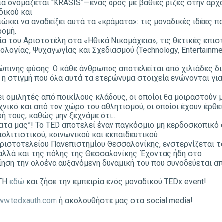
α ονομάζεται “KRASIS”—ένας όρος με βαθιές ρίζες στην αρχα
δικού και
διώκει να αναδείξει αυτά τα «κράματα»: τις μοναδικές ιδέες
ρομή.
α του Αριστοτέλη στα «Ηθικά Νικομάχεια», τις θετικές επιστή
λογίας, Ψυχαγωγίας και Σχεδιασμού (Technology, Entertainme
ώπινης φύσης. Ο κάθε άνθρωπος αποτελείται από χιλιάδες δ
 η στιγμή που όλα αυτά τα ετερώνυμα στοιχεία ενώνονται για
 ομιλητές από ποικίλους κλάδους, οι οποίοι θα μοιραστούν μαζ
νικό και από τον χώρο του αθλητισμού, οι οποίοι έχουν έρθε
ή τους, καθώς μην ξεχνάμε ότι…
τα μας”! Το TED αποτελεί έναν παγκόσμιο μη κερδοσκοπικό 
ολιτιστικού, κοινωνικού και εκπαιδευτικού
Αριστοτελείου Πανεπιστημίου Θεσσαλονίκης, ενστερνίζεται
αλλά και της πόλης της Θεσσαλονίκης. Έχοντας ήδη στο
οίηση την ολοένα αυξανόμενη δυναμική του που συνοδεύεται α
UTH
εδώ
και ζήσε την εμπειρία ενός μοναδικού TEDx event!
ww.tedxauth.com
ή ακολουθήστε μας στα social media!