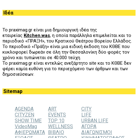
Ιδέα
Το praximag.gr είναι μια δημιουργική ιδέα της
εταιρείας
Kitchen.was
, η οποία παράλληλα επιμελείται και το
περιοδικό «ΠΡΑΞΗ», του
K
ρατικού Θεάτρου Βορείου Ελλάδος.
Το περιοδικό «Πράξη» είναι μια ειδική έκδοση του ΚΘΒΕ που
κυκλοφορεί δωρεάν σε όλη την Θεσσαλονίκη δύο φορές τον
χρόνο και τυπώνεται σε 40.000 τεύχη.
Το praximag.gr είναι εντελώς ανεξάρτητο site και το ΚΘΒΕ δεν
φέρει καμία ευθύνη για το περιεχόμενο των άρθρων και των
δημοσιεύσεων.
Sitemap
AGENDA
ART
CITY
CITYZEN
EVENTS
LIFE
SHOW TIME
TOP 10
URBAN LIFE
VideoMag
WELLNESS
ΑΓΟΡΑ
ΑΦΙΕΡΩΜΑΤΑ
ΒΙΒΛΙΟ
ΔΙΑΓΩΝΙΣΜΟΙ