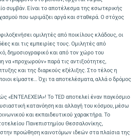
αίο συμβάν. Είναι το αποτέλεσμα της εσωτερικής
ασμού που ωριμάζει αργά και σταθερά. Ο στόχος
 φιλοξενήσει ομιλητές από ποικίλους κλάδους, οι
ιδέες και τις εμπειρίες τους. Ομιλητές από
κό, δημοσιογραφικό και από τον χώρο του
μη να «προχωρούν» παρά τις αντιξοότητες,
τυξης και της διαρκούς εξέλιξης. Στο τέλος η
ποιοι είμαστε… Όχι τα αποτελέσματα, αλλά ο δρόμος
ιώς «ΕΝΤΕΛΕΧΕΙΑ»! Το TED αποτελεί έναν παγκόσμιο
υσιαστική κατανόηση και αλλαγή του κόσμου, μέσω
οινωνικού και εκπαιδευτικού χαρακτήρα. Το
τοτελείου Πανεπιστημίου Θεσσαλονίκης,
 στην προώθηση καινοτόμων ιδεών στα πλαίσια της