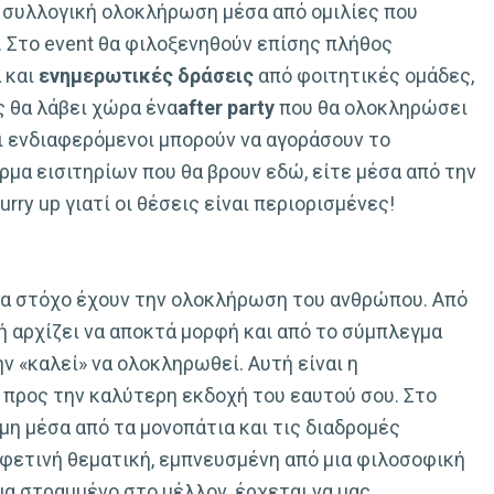
 συλλογική ολοκλήρωση μέσα από ομιλίες που
α. Στο event θα φιλοξενηθούν επίσης πλήθος
ά και
ενημερωτικές δράσεις
από φοιτητικές ομάδες,
ς θα λάβει χώρα ένα
after party
που θα ολοκληρώσει
ι ενδιαφερόμενοι μπορούν να αγοράσουν το
ρμα εισιτηρίων που θα βρουν εδώ, είτε μέσα από την
urry up γιατί οι θέσεις είναι περιορισμένες!
ία στόχο έχουν την ολοκλήρωση του ανθρώπου. Από
τή αρχίζει να αποκτά μορφή και από το σύμπλεγμα
ν «καλεί» να ολοκληρωθεί. Αυτή είναι η
 προς την καλύτερη εκδοχή του εαυτού σου. Στο
μη μέσα από τα μονοπάτια και τις διαδρομές
 φετινή θεματική, εμπνευσμένη από μια φιλοσοφική
μα στραμμένο στο μέλλον, έρχεται να μας