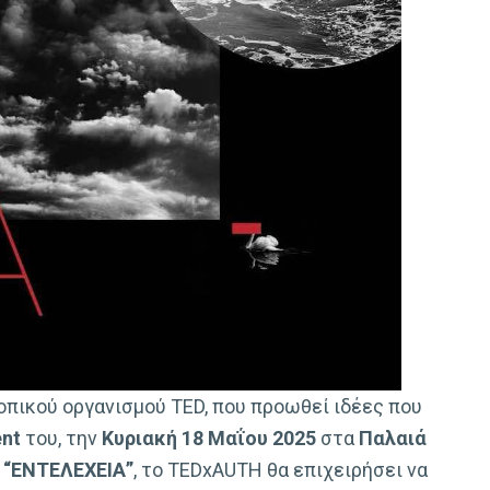
πικού οργανισμού TED, που προωθεί ιδέες που
ent
του, την
Κυριακή 18 Μαΐου 2025
στα
Παλαιά
ο
“ΕΝΤΕΛΕΧΕΙΑ”
, το TEDxAUTH θα επιχειρήσει να