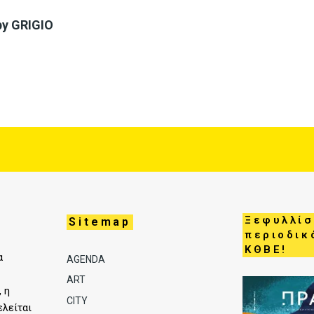
by GRIGIO
Ξεφυλλίσ
Sitemap
περιοδικ
ΚΘΒΕ!
α
AGENDA
ART
, η
CITY
ελείται