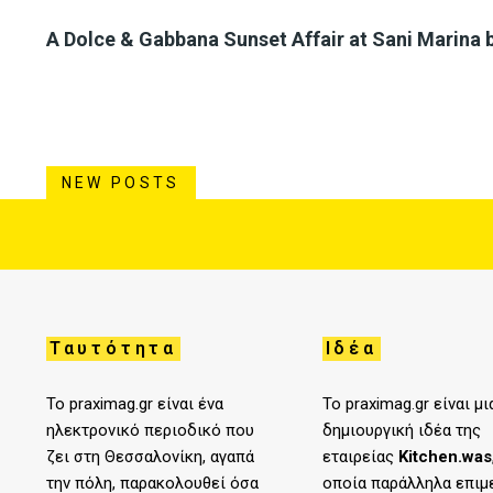
A Dolce & Gabbana Sunset Affair at Sani Marina 
NEW POSTS
Ταυτότητα
Ιδέα
Το praximag.gr είναι ένα
Το praximag.gr είναι μι
ηλεκτρονικό περιοδικό που
δημιουργική ιδέα της
ζει στη Θεσσαλονίκη, αγαπά
εταιρείας
Kitchen.was
την πόλη, παρακολουθεί όσα
οποία παράλληλα επιμ