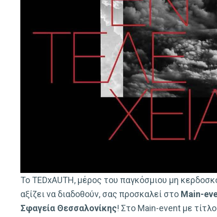
Το TEDxAUTH, μέρος του παγκόσμιου μη κερδοσκο
αξίζει να διαδοθούν, σας προσκαλεί στο
Main-ev
Σφαγεία
Θεσσαλονίκης
! Στο Main-event με τίτλ