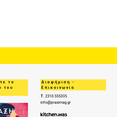
τε το
Διαφήμιση -
ό του
Επικοινωνία
Τ.
2310.555335
info@praximag.gr