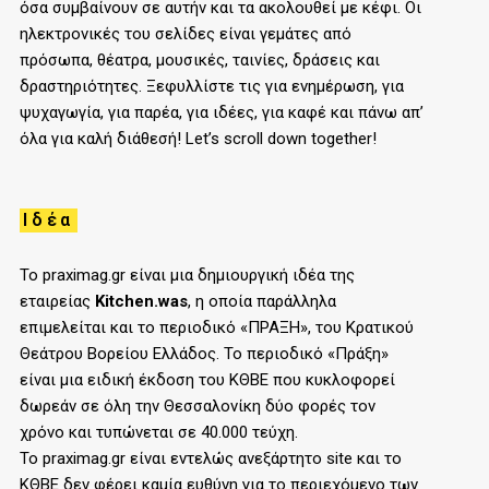
όσα συμβαίνουν σε αυτήν και τα ακολουθεί με κέφι. Οι
ηλεκτρονικές του σελίδες είναι γεμάτες από
πρόσωπα, θέατρα, μουσικές, ταινίες, δράσεις και
δραστηριότητες. Ξεφυλλίστε τις για ενημέρωση, για
ψυχαγωγία, για παρέα, για ιδέες, για καφέ και πάνω απ’
όλα για καλή διάθεσή! Let’s scroll down together!
Ιδέα
Το praximag.gr είναι μια δημιουργική ιδέα της
εταιρείας
Kitchen.was
, η οποία παράλληλα
επιμελείται και το περιοδικό «ΠΡΑΞΗ», του
K
ρατικού
Θεάτρου Βορείου Ελλάδος. Το περιοδικό «Πράξη»
είναι μια ειδική έκδοση του ΚΘΒΕ που κυκλοφορεί
δωρεάν σε όλη την Θεσσαλονίκη δύο φορές τον
χρόνο και τυπώνεται σε 40.000 τεύχη.
Το praximag.gr είναι εντελώς ανεξάρτητο site και το
ΚΘΒΕ δεν φέρει καμία ευθύνη για το περιεχόμενο των