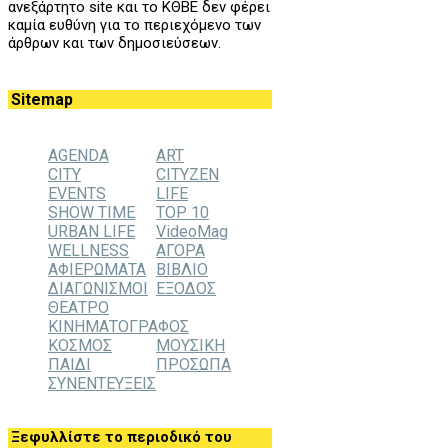
ανεξάρτητο site και το ΚΘΒΕ δεν φέρει
καμία ευθύνη για το περιεχόμενο των
άρθρων και των δημοσιεύσεων.
Sitemap
AGENDA
ART
CITY
CITYZEN
EVENTS
LIFE
SHOW TIME
TOP 10
URBAN LIFE
VideoMag
WELLNESS
ΑΓΟΡΑ
ΑΦΙΕΡΩΜΑΤΑ
ΒΙΒΛΙΟ
ΔΙΑΓΩΝΙΣΜΟΙ
ΕΞΟΔΟΣ
ΘΕΑΤΡΟ
ΚΙΝΗΜΑΤΟΓΡΑΦΟΣ
ΚΟΣΜΟΣ
ΜΟΥΣΙΚΗ
ΠΑΙΔΙ
ΠΡΟΣΩΠΑ
ΣΥΝΕΝΤΕΥΞΕΙΣ
Ξεφυλλίστε το περιοδικό του