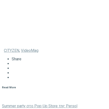
CITYZEN
,
VideoMag
Share
Read More
Summer party στο Pop-Up Store της Persol