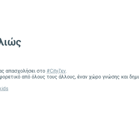
λλιώς
 μας απασχολήσει στο
#
Cityζεν
.
φορετικό από όλους τους άλλους, έναν χώρο γνώσης και δημιο
kids