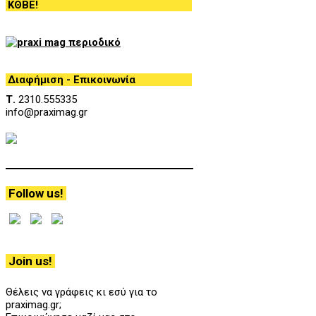
ΚΘΒΕ!
Διαφήμιση - Επικοινωνία
Τ.
2310.555335
info@praximag.gr
Follow us!
Join us!
Θέλεις να γράφεις κι εσύ για το
praximag.gr;