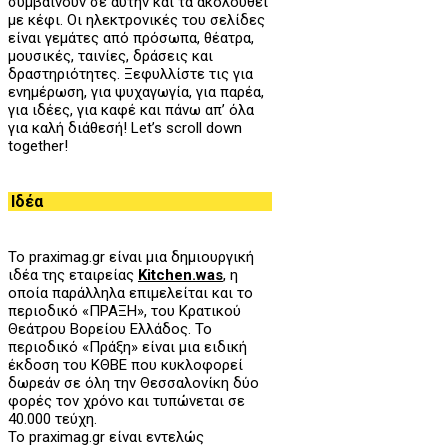
συμβαίνουν σε αυτήν και τα ακολουθεί
με κέφι. Οι ηλεκτρονικές του σελίδες
είναι γεμάτες από πρόσωπα, θέατρα,
μουσικές, ταινίες, δράσεις και
δραστηριότητες. Ξεφυλλίστε τις για
ενημέρωση, για ψυχαγωγία, για παρέα,
για ιδέες, για καφέ και πάνω απ’ όλα
για καλή διάθεσή! Let’s scroll down
together!
Ιδέα
Το praximag.gr είναι μια δημιουργική
ιδέα της εταιρείας
Kitchen.was
, η
οποία παράλληλα επιμελείται και το
περιοδικό «ΠΡΑΞΗ», του
K
ρατικού
Θεάτρου Βορείου Ελλάδος. Το
περιοδικό «Πράξη» είναι μια ειδική
έκδοση του ΚΘΒΕ που κυκλοφορεί
δωρεάν σε όλη την Θεσσαλονίκη δύο
φορές τον χρόνο και τυπώνεται σε
40.000 τεύχη.
Το praximag.gr είναι εντελώς