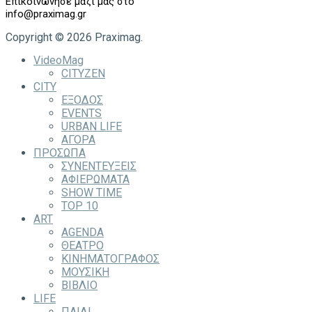
Επικοινώνησε μαζί μας στο
info@praximag.gr
Copyright © 2026 Praximag.
VideoMag
CITYZEN
CITY
ΕΞΟΔΟΣ
EVENTS
URBAN LIFE
ΑΓΟΡΑ
ΠΡΟΣΩΠΑ
ΣΥΝΕΝΤΕΥΞΕΙΣ
ΑΦΙΕΡΩΜΑΤΑ
SHOW TIME
TOP 10
ART
AGENDA
ΘΕΑΤΡΟ
ΚΙΝΗΜΑΤΟΓΡΑΦΟΣ
ΜΟΥΣΙΚΗ
ΒΙΒΛΙΟ
LIFE
ΠΑΙΔΙ