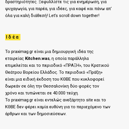
δραστηριότητες. Ξεφυλλίστε τις για ενημέρωση, για
ψυχαγωγία, για παρέα, για ιδέες, για καφέ και πάνω απ’
όλα για καλή διάθεσή! Let’s scroll down together!
Ιδέα
Το praximag.gr είναι μια δημιουργική ιδέα της
εταιρείας
Kitchen.was
, η οποία παράλληλα
επιμελείται και το περιοδικό «ΠΡΑΞΗ», του
K
ρατικού
Θεάτρου Βορείου Ελλάδος. Το περιοδικό «Πράξη»
είναι μια ειδική έκδοση του ΚΘΒΕ που κυκλοφορεί
δωρεάν σε όλη την Θεσσαλονίκη δύο φορές τον
χρόνο και τυπώνεται σε 40.000 τεύχη.
Το praximag.gr είναι εντελώς ανεξάρτητο site και το
ΚΘΒΕ δεν φέρει καμία ευθύνη για το περιεχόμενο των
άρθρων και των δημοσιεύσεων.