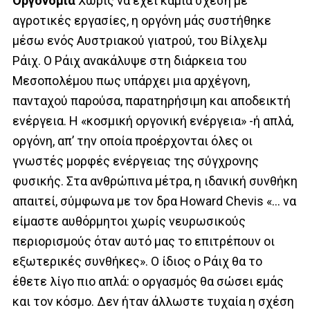
Οργονομία
Χωρίς να έχει καμία σχέση με
αγροτικές εργασίες, η οργόνη μάς συστήθηκε
μέσω ενός Αυστριακού γιατρού, του Βίλχελμ
Ράιχ. Ο Ράιχ ανακάλυψε στη διάρκεια του
Μεσοπολέμου πως υπάρχει μια αρχέγονη,
πανταχού παρούσα, παρατηρήσιμη και αποδεικτή
ενέργεια. Η «κοσμική οργονική ενέργεια» -ή απλά,
οργόνη, απ’ την οποία προέρχονται όλες οι
γνωστές μορφές ενέργειας της σύγχρονης
φυσικής. Στα ανθρώπινα μέτρα, η ιδανική συνθήκη
απαιτεί, σύμφωνα με τον δρα Howard Chevis «… να
είμαστε αυθόρμητοι χωρίς νευρωσικούς
περιορισμούς όταν αυτό μας το επιτρέπουν οι
εξωτερικές συνθήκες». Ο ίδιος ο Ράιχ θα το
έθετε λίγο πιο απλά: ο οργασμός θα σώσει εμάς
και τον κόσμο. Δεν ήταν άλλωστε τυχαία η σχέση