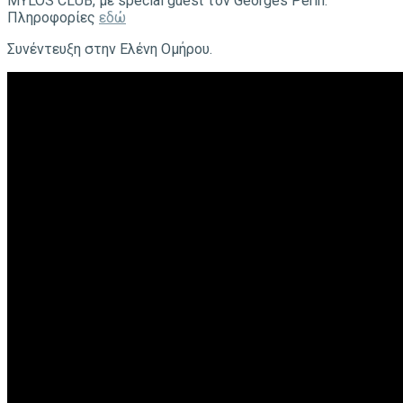
ΜΥLOS CLUB, με special guest τον Georges Perin.
Πληροφορίες
εδώ
Συνέντευξη στην Ελένη Ομήρου.