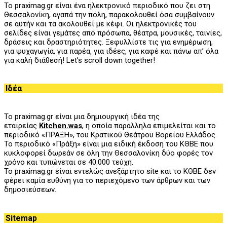
Το praximag.gr είναι ένα ηλεκτρονικό περιοδικό που ζει στη
Θεσσαλονίκη, αγαπά την πόλη, παρακολουθεί όσα συμβαίνουν
σε αυτήν και τα ακολουθεί με κέφι. Οι ηλεκτρονικές του
σελίδες είναι γεμάτες από πρόσωπα, θέατρα, μουσικές, ταινίες,
δράσεις και δραστηριότητες. Ξεφυλλίστε τις για ενημέρωση,
για ψυχαγωγία, για παρέα, για ιδέες, για καφέ και πάνω απ’ όλα
για καλή διάθεσή! Let’s scroll down together!
Ιδέα
Το praximag.gr είναι μια δημιουργική ιδέα της
εταιρείας
Kitchen.was
, η οποία παράλληλα επιμελείται και το
περιοδικό «ΠΡΑΞΗ», του
K
ρατικού Θεάτρου Βορείου Ελλάδος.
Το περιοδικό «Πράξη» είναι μια ειδική έκδοση του ΚΘΒΕ που
κυκλοφορεί δωρεάν σε όλη την Θεσσαλονίκη δύο φορές τον
χρόνο και τυπώνεται σε 40.000 τεύχη.
Το praximag.gr είναι εντελώς ανεξάρτητο site και το ΚΘΒΕ δεν
φέρει καμία ευθύνη για το περιεχόμενο των άρθρων και των
δημοσιεύσεων.
Sitemap