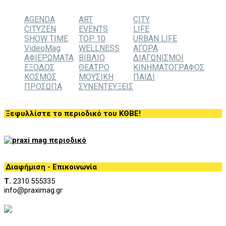
AGENDA
ART
CITY
CITYZEN
EVENTS
LIFE
SHOW TIME
TOP 10
URBAN LIFE
VideoMag
WELLNESS
ΑΓΟΡΑ
ΑΦΙΕΡΩΜΑΤΑ
ΒΙΒΛΙΟ
ΔΙΑΓΩΝΙΣΜΟΙ
ΕΞΟΔΟΣ
ΘΕΑΤΡΟ
ΚΙΝΗΜΑΤΟΓΡΑΦΟΣ
ΚΟΣΜΟΣ
ΜΟΥΣΙΚΗ
ΠΑΙΔΙ
ΠΡΟΣΩΠΑ
ΣΥΝΕΝΤΕΥΞΕΙΣ
Ξεφυλλίστε το περιοδικό του ΚΘΒΕ!
Διαφήμιση - Επικοινωνία
Τ.
2310.555335
info@praximag.gr