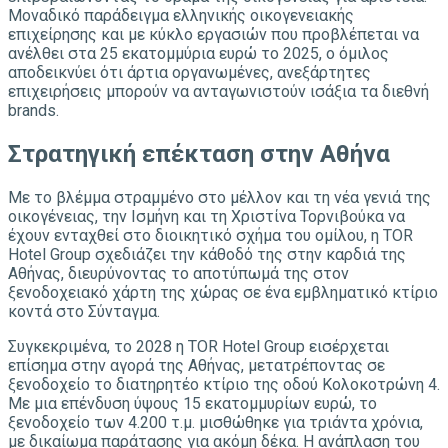
Μοναδικό παράδειγμα ελληνικής οικογενειακής
επιχείρησης και με κύκλο εργασιών που προβλέπεται να
ανέλθει στα 25 εκατομμύρια ευρώ το 2025, ο όμιλος
αποδεικνύει ότι άρτια οργανωμένες, ανεξάρτητες
επιχειρήσεις μπορούν να ανταγωνιστούν ισάξια τα διεθνή
brands.
Στρατηγική επέκταση στην Αθήνα
Με το βλέμμα στραμμένο στο μέλλον και τη νέα γενιά της
οικογένειας, την Ισμήνη και τη Χριστίνα Τορνιβούκα να
έχουν ενταχθεί στο διοικητικό σχήμα του ομίλου, η TOR
Hotel Group σχεδιάζει την κάθοδό της στην καρδιά της
Αθήνας, διευρύνοντας το αποτύπωμά της στον
ξενοδοχειακό χάρτη της χώρας σε ένα εμβληματικό κτίριο
κοντά στο Σύνταγμα.
Συγκεκριμένα, το 2028 η TOR Hotel Group εισέρχεται
επίσημα στην αγορά της Αθήνας, μετατρέποντας σε
ξενοδοχείο το διατηρητέο κτίριο της οδού Κολοκοτρώνη 4.
Με μια επένδυση ύψους 15 εκατομμυρίων ευρώ, το
ξενοδοχείο των 4.200 τ.μ. μισθώθηκε για τριάντα χρόνια,
με δικαίωμα παράτασης για ακόμη δέκα. Η ανάπλαση του