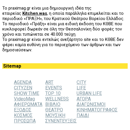
Το praximag.gr είναι μια δημιουργική ιδέα της
εταιρείας
Kitchen.was
, η οποία παράλληλα επιμελείται και το
περιοδικό «ΠΡΑΞΗ», του
K
ρατικού Θεάτρου Βορείου Ελλάδος.
Το περιοδικό «Πράξη» είναι μια ειδική έκδοση του ΚΘΒΕ που
κυκλοφορεί δωρεάν σε όλη την Θεσσαλονίκη δύο φορές τον
χρόνο και τυπώνεται σε 40.000 τεύχη.
Το praximag.gr είναι εντελώς ανεξάρτητο site και το ΚΘΒΕ δεν
φέρει καμία ευθύνη για το περιεχόμενο των άρθρων και των
δημοσιεύσεων.
Sitemap
AGENDA
ART
CITY
CITYZEN
EVENTS
LIFE
SHOW TIME
TOP 10
URBAN LIFE
VideoMag
WELLNESS
ΑΓΟΡΑ
ΑΦΙΕΡΩΜΑΤΑ
ΒΙΒΛΙΟ
ΔΙΑΓΩΝΙΣΜΟΙ
ΕΞΟΔΟΣ
ΘΕΑΤΡΟ
ΚΙΝΗΜΑΤΟΓΡΑΦΟΣ
ΚΟΣΜΟΣ
ΜΟΥΣΙΚΗ
ΠΑΙΔΙ
ΠΡΟΣΩΠΑ
ΣΥΝΕΝΤΕΥΞΕΙΣ