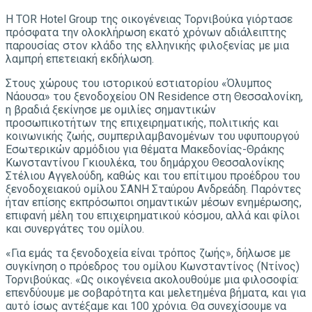
H TOR Hotel Group της οικογένειας Τορνιβούκα γιόρτασε
πρόσφατα την ολοκλήρωση εκατό χρόνων αδιάλειπτης
παρουσίας στον κλάδο της ελληνικής φιλοξενίας με μια
λαμπρή επετειακή εκδήλωση.
Στους χώρους του ιστορικού εστιατορίου «Όλυμπος
Νάουσα» του ξενοδοχείου ON Residence στη Θεσσαλονίκη,
η βραδιά ξεκίνησε με ομιλίες σημαντικών
προσωπικοτήτων της επιχειρηματικής, πολιτικής και
κοινωνικής ζωής, συμπεριλαμβανομένων του υφυπουργού
Εσωτερικών αρμόδιου για θέματα Μακεδονίας-Θράκης
Κωνσταντίνου Γκιουλέκα, του δημάρχου Θεσσαλονίκης
Στέλιου Αγγελούδη, καθώς και του επίτιμου προέδρου του
ξενοδοχειακού ομίλου ΣΑΝΗ Σταύρου Ανδρεάδη. Παρόντες
ήταν επίσης εκπρόσωποι σημαντικών μέσων ενημέρωσης,
επιφανή μέλη του επιχειρηματικού κόσμου, αλλά και φίλοι
και συνεργάτες του ομίλου.
«Για εμάς τα ξενοδοχεία είναι τρόπος ζωής», δήλωσε με
συγκίνηση ο πρόεδρος του ομίλου Κωνσταντίνος (Ντίνος)
Τορνιβούκας. «Ως οικογένεια ακολουθούμε μια φιλοσοφία:
επενδύουμε με σοβαρότητα και μελετημένα βήματα, και για
αυτό ίσως αντέξαμε και 100 χρόνια. Θα συνεχίσουμε να