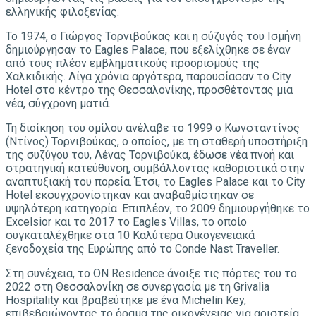
ελληνικής φιλοξενίας.
Το 1974, ο Γιώργος Τορνιβούκας και η σύζυγός του Ισμήνη
δημιούργησαν το Eagles Palace, που εξελίχθηκε σε έναν
από τους πλέον εμβληματικούς προορισμούς της
Χαλκιδικής. Λίγα χρόνια αργότερα, παρουσίασαν το City
Hotel στο κέντρο της Θεσσαλονίκης, προσθέτοντας μια
νέα, σύγχρονη ματιά.
Τη διοίκηση του ομίλου ανέλαβε το 1999 ο Κωνσταντίνος
(Ντίνος) Τορνιβούκας, ο οποίος, με τη σταθερή υποστήριξη
της συζύγου του, Λένας Τορνιβούκα, έδωσε νέα πνοή και
στρατηγική κατεύθυνση, συμβάλλοντας καθοριστικά στην
αναπτυξιακή του πορεία. Έτσι, το Eagles Palace και το City
Hotel εκσυγχρονίστηκαν και αναβαθμίστηκαν σε
υψηλότερη κατηγορία. Επιπλέον, το 2009 δημιουργήθηκε το
Excelsior και το 2017 το Eagles Villas, το οποίο
συγκαταλέχθηκε στα 10 Καλύτερα Οικογενειακά
ξενοδοχεία της Ευρώπης από το Conde Nast Traveller.
Στη συνέχεια, το ON Residence άνοιξε τις πόρτες του το
2022 στη Θεσσαλονίκη σε συνεργασία με τη Grivalia
Hospitality και βραβεύτηκε με ένα Michelin Key,
επιβεβαιώνοντας το όραμα της οικογένειας για αριστεία.