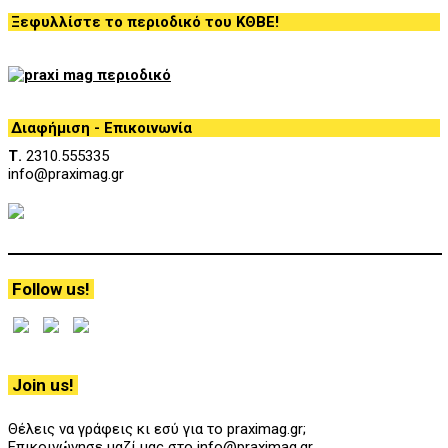
Ξεφυλλίστε το περιοδικό του ΚΘΒΕ!
Διαφήμιση - Επικοινωνία
Τ.
2310.555335
info@praximag.gr
Follow us!
Join us!
Θέλεις να γράφεις κι εσύ για το praximag.gr;
Επικοινώνησε μαζί μας στο info@praximag.gr