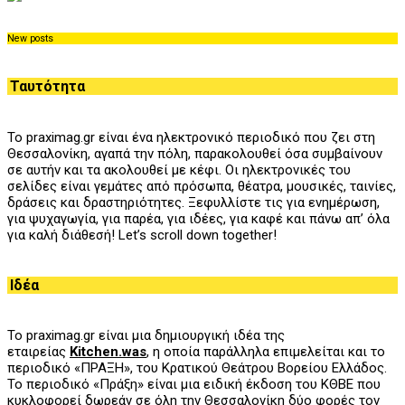
New posts
Ταυτότητα
Το praximag.gr είναι ένα ηλεκτρονικό περιοδικό που ζει στη
Θεσσαλονίκη, αγαπά την πόλη, παρακολουθεί όσα συμβαίνουν
σε αυτήν και τα ακολουθεί με κέφι. Οι ηλεκτρονικές του
σελίδες είναι γεμάτες από πρόσωπα, θέατρα, μουσικές, ταινίες,
δράσεις και δραστηριότητες. Ξεφυλλίστε τις για ενημέρωση,
για ψυχαγωγία, για παρέα, για ιδέες, για καφέ και πάνω απ’ όλα
για καλή διάθεσή! Let’s scroll down together!
Ιδέα
Το praximag.gr είναι μια δημιουργική ιδέα της
εταιρείας
Kitchen.was
, η οποία παράλληλα επιμελείται και το
περιοδικό «ΠΡΑΞΗ», του
K
ρατικού Θεάτρου Βορείου Ελλάδος.
Το περιοδικό «Πράξη» είναι μια ειδική έκδοση του ΚΘΒΕ που
κυκλοφορεί δωρεάν σε όλη την Θεσσαλονίκη δύο φορές τον