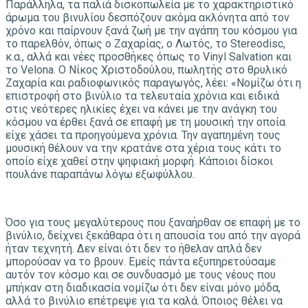
Παράλληλα, τα παλιά δισκοπωλεία με το χαρακτηριστικό
άρωμα του βινυλίου δεσπόζουν ακόμα ακλόνητα από τον
χρόνο και παίρνουν ξανά ζωή με την αγάπη του κόσμου για
το παρελθόν, όπως ο Ζαχαρίας, ο Λωτός, το Stereodisc,
κ.α., αλλά και νέες προσθήκες όπως το Vinyl Salvation και
το Velona. Ο Νίκος Χριστοδούλου, πωλητής στο θρυλικό
Ζαχαρία και ραδιοφωνικός παραγωγός, λέει: «Νομίζω ότι η
επιστροφή στο βινύλιο τα τελευταία χρόνια και ειδικά
στις νεότερες ηλικίες έχει να κάνει με την ανάγκη του
κόσμου να έρθει ξανά σε επαφή με τη μουσική την οποία
είχε χάσει τα προηγούμενα χρόνια. Την αγαπημένη τους
μουσική θέλουν να την κρατάνε στα χέρια τους κάτι το
οποίο είχε χαθεί στην ψηφιακή μορφή. Κάποιοι δίσκοι
πουλάνε παραπάνω λόγω εξωφύλλου.
Όσο για τους μεγαλύτερους που ξαναήρθαν σε επαφή με το
βινύλιο, δείχνει ξεκάθαρα ότι η απουσία του από την αγορά
ήταν τεχνητή. Δεν είναι ότι δεν το ήθελαν απλά δεν
μπορούσαν να το βρουν. Εμείς πάντα εξυπηρετούσαμε
αυτόν τον κόσμο και σε συνδυασμό με τους νέους που
μπήκαν στη διαδικασία νομίζω ότι δεν είναι μόνο μόδα,
αλλά το βινύλιο επέτρεψε για τα καλά. Όποιος θέλει να