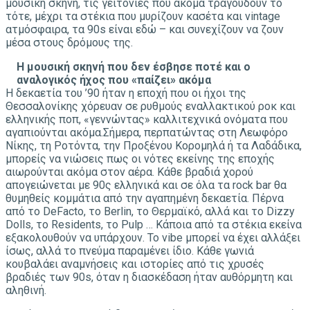
μουσική σκηνή, τις γειτονιές που ακόμα τραγουδούν το
τότε, μέχρι τα στέκια που μυρίζουν κασέτα και vintage
ατμόσφαιρα, τα 90s είναι εδώ – και συνεχίζουν να ζουν
μέσα στους δρόμους της.
Η μουσική σκηνή που δεν έσβησε ποτέ και ο
αναλογικός ήχος που «παίζει» ακόμα
Η δεκαετία του ’90 ήταν η εποχή που οι ήχοι της
Θεσσαλονίκης χόρευαν σε ρυθμούς εναλλακτικού ροκ και
ελληνικής ποπ, «γεννώντας» καλλιτεχνικά ονόματα που
αγαπιούνται ακόμα.Σήμερα, περπατώντας στη Λεωφόρο
Νίκης, τη Ροτόντα, την Προξένου Κορομηλά ή τα Λαδάδικα,
μπορείς να νιώσεις πως οι νότες εκείνης της εποχής
αιωρούνται ακόμα στον αέρα. Κάθε βραδιά χορού
απογειώνεται με 90ς ελληνικά και σε όλα τα rock bar θα
θυμηθείς κομμάτια από την αγαπημένη δεκαετία. Πέρνα
από το DeFacto, το Berlin, το Θερμαϊκό, αλλά και το Dizzy
Dolls, το Residents, το Pulp … Κάποια από τα στέκια εκείνα
εξακολουθούν να υπάρχουν. Το vibe μπορεί να έχει αλλάξει
ίσως, αλλά το πνεύμα παραμένει ίδιο. Κάθε γωνιά
κουβαλάει αναμνήσεις και ιστορίες από τις χρυσές
βραδιές των 90s, όταν η διασκέδαση ήταν αυθόρμητη και
αληθινή.