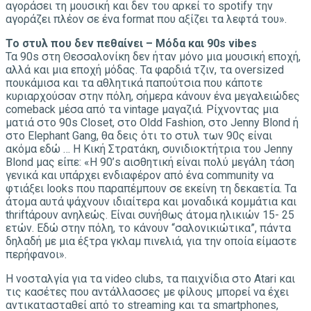
αγοράσει τη μουσική και δεν του αρκεί το spotify την
αγοράζει πλέον σε ένα format που αξίζει τα λεφτά του».
Το στυλ που δεν πεθαίνει – Μόδα και 90s vibes
Τα 90s στη Θεσσαλονίκη δεν ήταν μόνο μια μουσική εποχή,
αλλά και μια εποχή μόδας. Τα φαρδιά τζιν, τα oversized
πουκάμισα και τα αθλητικά παπούτσια που κάποτε
κυριαρχούσαν στην πόλη, σήμερα κάνουν ένα μεγαλειώδες
comeback μέσα από τα vintage μαγαζιά. Ρίχνοντας μια
ματιά στο 90s Closet, στο Oldd Fashion, στο Jenny Blond ή
στο Elephant Gang, θα δεις ότι το στυλ των 90ς είναι
ακόμα εδώ … Η Κική Στρατάκη, συνιδιοκτήτρια του Jenny
Blond μας είπε: «Η 90’s αισθητική είναι πολύ μεγάλη τάση
γενικά και υπάρχει ενδιαφέρον από ένα community να
φτιάξει looks που παραπέμπουν σε εκείνη τη δεκαετία. Τα
άτομα αυτά ψάχνουν ιδιαίτερα και μοναδικά κομμάτια και
thriftάρουν ανηλεώς. Είναι συνήθως άτομα ηλικιών 15- 25
ετών. Εδώ στην πόλη, το κάνουν “σαλονικιώτικα”, πάντα
δηλαδή με μια έξτρα γκλαμ πινελιά, για την οποία είμαστε
περήφανοι».
Η νοσταλγία για τα video clubs, τα παιχνίδια στο Atari και
τις κασέτες που αντάλλασσες με φίλους μπορεί να έχει
αντικατασταθεί από το streaming και τα smartphones,