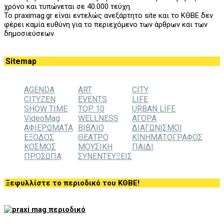
χρόνο και τυπώνεται σε 40.000 τεύχη.
Το praximag.gr είναι εντελώς ανεξάρτητο site και το ΚΘΒΕ δεν
φέρει καμία ευθύνη για το περιεχόμενο των άρθρων και των
δημοσιεύσεων.
Sitemap
AGENDA
ART
CITY
CITYZEN
EVENTS
LIFE
SHOW TIME
TOP 10
URBAN LIFE
VideoMag
WELLNESS
ΑΓΟΡΑ
ΑΦΙΕΡΩΜΑΤΑ
ΒΙΒΛΙΟ
ΔΙΑΓΩΝΙΣΜΟΙ
ΕΞΟΔΟΣ
ΘΕΑΤΡΟ
ΚΙΝΗΜΑΤΟΓΡΑΦΟΣ
ΚΟΣΜΟΣ
ΜΟΥΣΙΚΗ
ΠΑΙΔΙ
ΠΡΟΣΩΠΑ
ΣΥΝΕΝΤΕΥΞΕΙΣ
Ξεφυλλίστε το περιοδικό του ΚΘΒΕ!