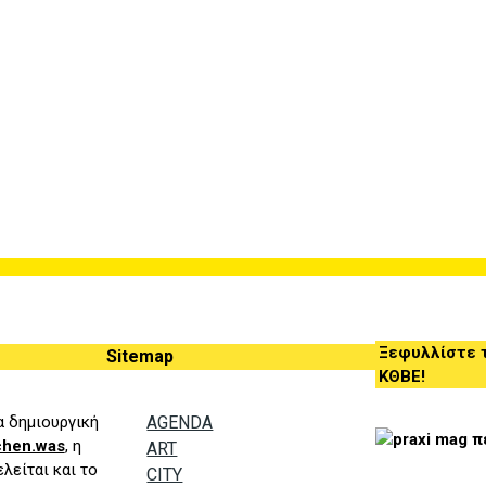
Ξεφυλλίστε τ
Sitemap
ΚΘΒΕ!
ια δημιουργική
AGENDA
chen.was
, η
ART
λείται και το
CITY