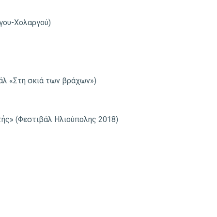
γου-Χολαργού)
λ «Στη σκιά των βράχων»)
τής» (Φεστιβάλ Ηλιούπολης 2018)