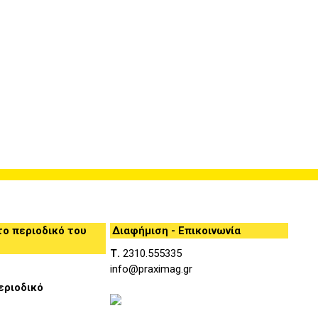
ο περιοδικό του
Διαφήμιση - Επικοινωνία
Τ.
2310.555335
info@praximag.gr