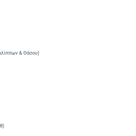
ιλίππων & Θάσου)
8)