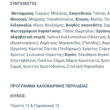
ΣΥΝΤΕΛΕΣΤΕΣ:
Μετάφραση
: Γιώργος Μπλάνας,
Σκηνοθεσία:
Γιάννης 
Μουσική:
Μπάμπης Παπαδόπουλος,
Κίνηση:
Αλέξης Τσι
διδασκαλία:
Νίκος Βουδούρης,
Boηθός σκηνοθέτη:
Σαμ
Φωτογράφιση παράστασης:
Τάσος Θώμογλου,
Οργάνω
αλφαβητική σειρά):
Ιωάννα Κολλιοπούλου (Ηλέκτρα), 
(Αγγελιοφόρος), Δημήτρης Μορφακίδης (Πυλάδης), Δη
(Ερμιόνη), Κώστας Σαντάς (Τυνδάρεως), Χρήστος Στέργ
Χρίστος Στυλιανού (Ορέστης)
Χορός:
Ελευθερία Αγγελί
Εξηνταβελόνη, Παυλίνα Ζάχρα, Μαρία Κωνσταντά, Χριστ
Σαρμή, Χριστίνα Χριστοδούλου, Στυλιανή Ψαρουδάκη
ΠΡΟΓΡΑΜΜΑ ΚΑΛΟΚΑΙΡΙΝΗΣ ΠΕΡΙΟΔΕΙΑΣ
ΙΟΥΛΙΟΣ:
Πέμπτη 12 & Παρασκευή 13