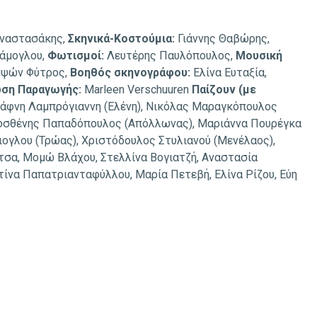
Αναστασάκης,
Σκηνικά-Κοστούμια:
Γιάννης Θαβώρης,
άμογλου,
Φωτισμοί:
Λευτέρης Παυλόπουλος,
Μουσική
ψών Φύτρος,
Βοηθός σκηνογράφου:
Ελίνα Ευταξία,
ση Παραγωγής:
Marleen Verschuuren
Παίζουν (με
Δάφνη Λαμπρόγιαννη (Ελένη), Νικόλας Μαραγκόπουλος
μοσθένης Παπαδόπουλος (Απόλλωνας), Μαριάννα Πουρέγκα
ιογλου (Τρώας), Χριστόδουλος Στυλιανού (Μενέλαος),
τσα, Μομώ Βλάχου, Στελλίνα Βογιατζή, Αναστασία
ίνα Παπατριανταφύλλου, Μαρία Πετεβή, Ελίνα Ρίζου, Εύη