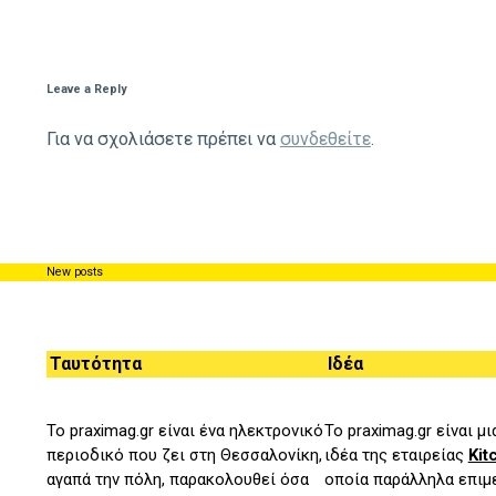
Leave a Reply
Για να σχολιάσετε πρέπει να
συνδεθείτε
.
New posts
Ταυτότητα
Ιδέα
Το praximag.gr είναι ένα ηλεκτρονικό
Το praximag.gr είναι μ
περιοδικό που ζει στη Θεσσαλονίκη,
ιδέα της εταιρείας
Kit
αγαπά την πόλη, παρακολουθεί όσα
οποία παράλληλα επιμε