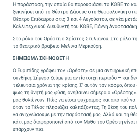
Η παράσταση, την οποία θα παρουσιάσει το ΚΘΒΕ το καλ
ξεκινήσει από το Θέατρο Δάσους στη Θεσσαλονίκη στις 
Θέατρο Επιδαύρου στις 3 και 4 Αυγούστου, σε νέα μετ
Καλλιτεχνικού Διευθυντή του ΚΘΒΕ, Γιάννη Αναστασάκη
Στο ρόλο του Ορέστη ο Χρίστος Στυλιανού. Στο ρόλο τ
το θεατρικό βραβείο Μελίνα Μερκούρη.
ΣΗΜΕΙΩΜΑ ΣΚΗΝΟΘΕΤΗ
Ο Ευριπίδης γράφει τον «Ορέστη» σε μια αντιηρωική επ
συνθήκη. Σήμερα ζούμε μια αντίστοιχη περίοδο – και δ
τελευταία χρόνια της κρίσης. Σ’ αυτόν τον κόσμο, όπου 
φως τη θνητή μας φύση, ανεβαίνει σήμερα ο «Ορέστης».
μας θολώνουν. Πώς να είσαι ψύχραιμος και από πού να 
όταν το Τέλος πλησιάζει καλπάζοντας; Τη θέση του πο
να ανιχνεύσουμε με την παράστασή μας. Αλλά και τη θέ
κάτι μας διαφοροποιεί από τον Μύθο του Ορέστη είναι 
υπάρχουν πια.