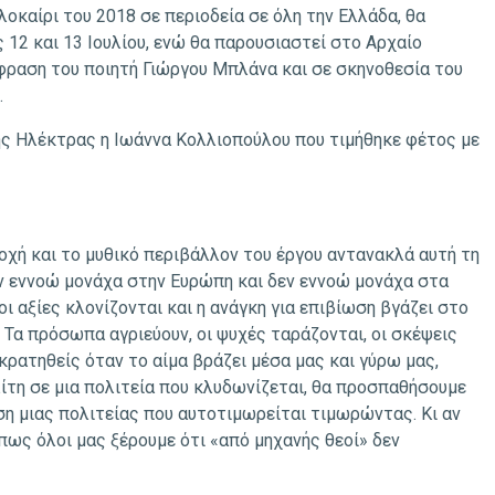
οκαίρι του 2018 σε περιοδεία σε όλη την Ελλάδα, θα
12 και 13 Ιουλίου, ενώ θα παρουσιαστεί στο Αρχαίο
άφραση του ποιητή Γιώργου Μπλάνα και σε σκηνοθεσία του
.
ης Ηλέκτρας η Ιωάννα Κολλιοπούλου που τιμήθηκε φέτος με
οχή και το μυθικό περιβάλλον του έργου αντανακλά αυτή τη
εν εννοώ μονάχα στην Ευρώπη και δεν εννοώ μονάχα στα
οι αξίες κλονίζονται και η ανάγκη για επιβίωση βγάζει στο
 Τα πρόσωπα αγριεύουν, οι ψυχές ταράζονται, οι σκέψεις
κρατηθείς όταν το αίμα βράζει μέσα μας και γύρω μας,
λίτη σε μια πολιτεία που κλυδωνίζεται, θα προσπαθήσουμε
ση μιας πολιτείας που αυτοτιμωρείται τιμωρώντας. Κι αν
πως όλοι μας ξέρουμε ότι «από μηχανής θεοί» δεν