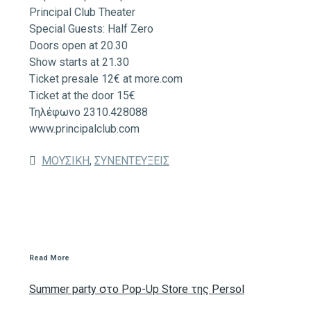
Principal Club Theater
Special Guests: Half Zero
Doors open at 20.30
Show starts at 21.30
Ticket presale 12€ at more.com
Ticket at the door 15€
Τηλέφωνο 2310.428088
www.principalclub.com
ΜΟΥΣΙΚΗ
,
ΣΥΝΕΝΤΕΥΞΕΙΣ
Read More
Summer party στο Pop-Up Store της Persol