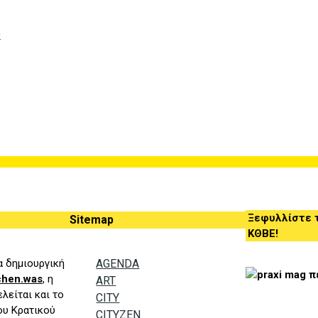
O
Ξεφυλλίστε τ
Sitemap
ΚΘΒΕ!
ια δημιουργική
AGENDA
chen.was
, η
ART
λείται και το
CITY
του
K
ρατικού
CITYZEN