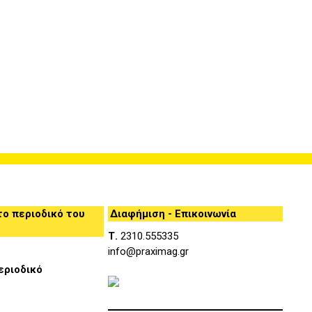
ο περιοδικό του
Διαφήμιση - Επικοινωνία
Τ.
2310.555335
info@praximag.gr