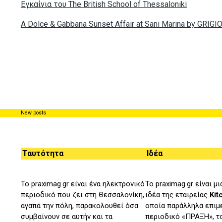
Eγκαίνια του The British School of Thessaloniki
A Dolce & Gabbana Sunset Affair at Sani Marina by GRIGI
New posts
Ταυτότητα
Ιδέα
Το praximag.gr είναι ένα ηλεκτρονικό
Το praximag.gr είναι μ
περιοδικό που ζει στη Θεσσαλονίκη,
ιδέα της εταιρείας
Kit
αγαπά την πόλη, παρακολουθεί όσα
οποία παράλληλα επιμε
συμβαίνουν σε αυτήν και τα
περιοδικό «ΠΡΑΞΗ», 