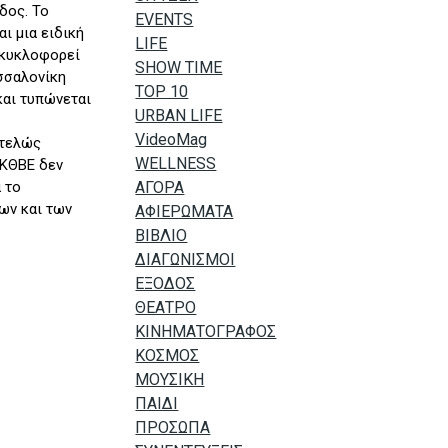
δος. Το
EVENTS
ι μια ειδική
LIFE
 κυκλοφορεί
SHOW TIME
σσαλονίκη
TOP 10
και τυπώνεται
URBAN LIFE
VideoMag
ντελώς
WELLNESS
 ΚΘΒΕ δεν
 το
ΑΓΟΡΑ
ων και των
ΑΦΙΕΡΩΜΑΤΑ
ΒΙΒΛΙΟ
ΔΙΑΓΩΝΙΣΜΟΙ
ΕΞΟΔΟΣ
ΘΕΑΤΡΟ
ΚΙΝΗΜΑΤΟΓΡΑΦΟΣ
ΚΟΣΜΟΣ
ΜΟΥΣΙΚΗ
ΠΑΙΔΙ
ΠΡΟΣΩΠΑ