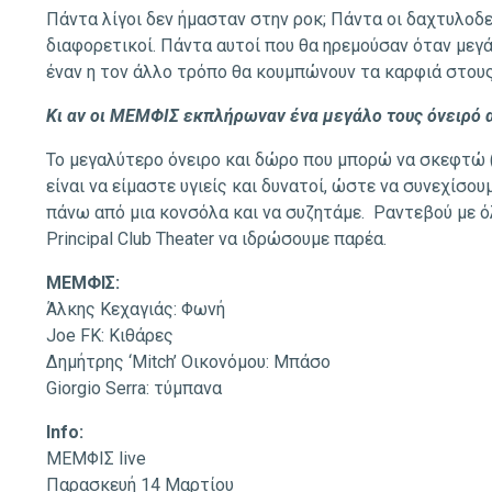
Πάντα λίγοι δεν ήμασταν στην ροκ; Πάντα οι δαχτυλοδει
διαφορετικοί. Πάντα αυτοί που θα ηρεμούσαν όταν μεγάλ
έναν η τον άλλο τρόπο θα κουμπώνουν τα καρφιά στους
Κι αν οι ΜΕΜΦΙΣ εκπλήρωναν ένα μεγάλο τους όνειρό α
Το μεγαλύτερο όνειρο και δώρο που μπορώ να σκεφτώ 
είναι να είμαστε υγιείς και δυνατοί, ώστε να συνεχίσο
πάνω από μια κονσόλα και να συζητάμε. Ραντεβού με 
Principal Club Theater να ιδρώσουμε παρέα.
MEMΦΙΣ:
Άλκης Κεχαγιάς: Φωνή
Joe FK: Κιθάρες
Δημήτρης ‘Mitch’ Οικονόμου: Μπάσο
Giorgio Serra: τύμπανα
Info:
MΕΜΦΙΣ live
Παρασκευή 14 Μαρτίου