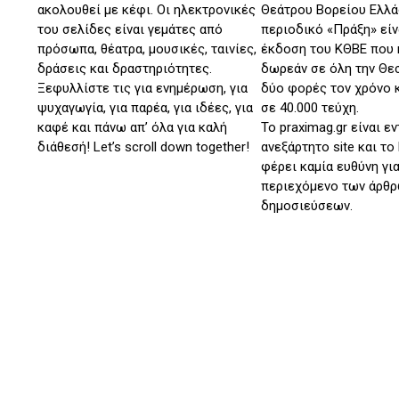
ακολουθεί με κέφι. Οι ηλεκτρονικές
Θεάτρου Βορείου Ελλά
του σελίδες είναι γεμάτες από
περιοδικό «Πράξη» είνα
πρόσωπα, θέατρα, μουσικές, ταινίες,
έκδοση του ΚΘΒΕ που
δράσεις και δραστηριότητες.
δωρεάν σε όλη την Θε
Ξεφυλλίστε τις για ενημέρωση, για
δύο φορές τον χρόνο 
ψυχαγωγία, για παρέα, για ιδέες, για
σε 40.000 τεύχη.
καφέ και πάνω απ’ όλα για καλή
Το praximag.gr είναι ε
διάθεσή! Let’s scroll down together!
ανεξάρτητο site και το
φέρει καμία ευθύνη για
περιεχόμενο των άρθρ
δημοσιεύσεων.