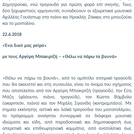
Δημητρούκα,
ενώ τραγουδά για πρώτη φορά επί σκηνής. Τους
δύο ξεχωριστούς ερμηνευτές συνοδεύουν οι εξαιρετικοί μουσικοί
Αχιλλέας Γουάστωρ στο
πιάνο και
Ηρακλής Ζάκκας στο
μπουζούκι
και το μαντολίνο.
22.6.2018
«Ένα δικό μας ρετρό»
με τους Αργύρη Μπακιρτζή – «Θέλω να πάρω τα βουνά»
«Θέλω να πάρω τα βουνά», από το ομότιτλο σατιρικό τραγούδι
που θα ακουστεί και στη συναυλία, είναι το όνομα του σχήματος
που αποτελείται από τον Αργύρη Μπακιρτζή (τραγούδι),
την Εύη
Μάζη (φλάουτο, πιάνο, τραγούδι), τον Κώστα Βόμβολο
(ακορντεόν, πιάνο) και τον Μιχάλη Σιγανίδη (κοντραμπάσο).
Με
σημείο εκκίνησης αστικά και λαϊκά τραγούδια του μεσοπολέμου,
το πρόγραμμα ανοίγεται συνειρμικά σε διάφορα μουσικά
ιδιώματα και είδη, από παραδοσιακά και δημοτικοφανή έως
οπερετικά και επιθεωρησιακά κομμάτια, από ανατολίτικα έως