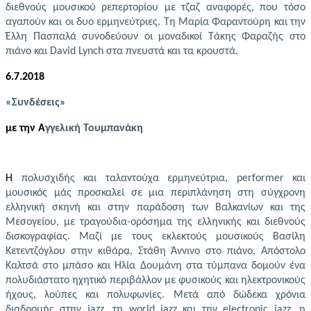
διεθνούς μουσικού ρεπερτορίου με τζαζ αναφορές, που τόσο
αγαπούν και οι δυο ερμηνεύτριες. Τη Μαρία Φαραντούρη και την
Έλλη Πασπαλά συνοδεύουν οι μοναδικοί Τάκης Φαραζής στο
πιάνο και
David
Lynch
στα πνευστά και τα κρουστά.
6.7.2018
«Συνδέσεις»
με την Α
γγελική Τουμπανάκη
Η
πολυσχιδής και ταλαντούχα ερμηνεύτρια,
performer
και
μουσικός μάς προσκαλεί σε μια περιπλάνηση στη σύγχρονη
ελληνική σκηνή και στην παράδοση των Βαλκανίων και της
Μεσογείου,
με τραγούδια-ορόσημα της ελληνικής και διεθνούς
δισκογραφίας
.
Μαζί με τους εκλεκτούς μουσικούς Βασίλη
Κετεντζόγλου στην κιθάρα, Στάθη Άννινο στο πιάνο, Απόστολο
Καλτσά στο μπάσο και Ηλία Δουμάνη στα τύμπανα δομούν ένα
πολυδιάστατο ηχητικό περιβάλλον με φυσικούς και ηλεκτρονικούς
ήχους, λούπες και πολυφωνίες. Μετά από δώδεκα χρόνια
διαδρομής στην
jazz
, τη
world
jazz
και την
electronic
jazz
, η