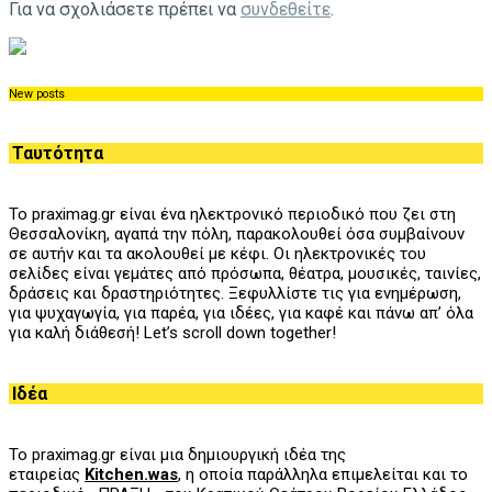
Για να σχολιάσετε πρέπει να
συνδεθείτε
.
New posts
Ταυτότητα
Το praximag.gr είναι ένα ηλεκτρονικό περιοδικό που ζει στη
Θεσσαλονίκη, αγαπά την πόλη, παρακολουθεί όσα συμβαίνουν
σε αυτήν και τα ακολουθεί με κέφι. Οι ηλεκτρονικές του
σελίδες είναι γεμάτες από πρόσωπα, θέατρα, μουσικές, ταινίες,
δράσεις και δραστηριότητες. Ξεφυλλίστε τις για ενημέρωση,
για ψυχαγωγία, για παρέα, για ιδέες, για καφέ και πάνω απ’ όλα
για καλή διάθεσή! Let’s scroll down together!
Ιδέα
Το praximag.gr είναι μια δημιουργική ιδέα της
εταιρείας
Kitchen.was
, η οποία παράλληλα επιμελείται και το