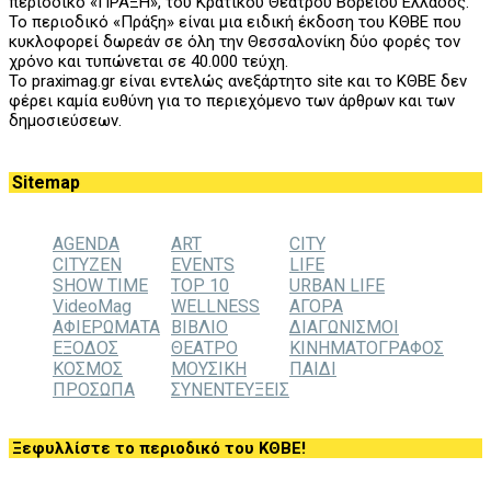
περιοδικό «ΠΡΑΞΗ», του
K
ρατικού Θεάτρου Βορείου Ελλάδος.
Το περιοδικό «Πράξη» είναι μια ειδική έκδοση του ΚΘΒΕ που
κυκλοφορεί δωρεάν σε όλη την Θεσσαλονίκη δύο φορές τον
χρόνο και τυπώνεται σε 40.000 τεύχη.
Το praximag.gr είναι εντελώς ανεξάρτητο site και το ΚΘΒΕ δεν
φέρει καμία ευθύνη για το περιεχόμενο των άρθρων και των
δημοσιεύσεων.
Sitemap
AGENDA
ART
CITY
CITYZEN
EVENTS
LIFE
SHOW TIME
TOP 10
URBAN LIFE
VideoMag
WELLNESS
ΑΓΟΡΑ
ΑΦΙΕΡΩΜΑΤΑ
ΒΙΒΛΙΟ
ΔΙΑΓΩΝΙΣΜΟΙ
ΕΞΟΔΟΣ
ΘΕΑΤΡΟ
ΚΙΝΗΜΑΤΟΓΡΑΦΟΣ
ΚΟΣΜΟΣ
ΜΟΥΣΙΚΗ
ΠΑΙΔΙ
ΠΡΟΣΩΠΑ
ΣΥΝΕΝΤΕΥΞΕΙΣ
Ξεφυλλίστε το περιοδικό του ΚΘΒΕ!