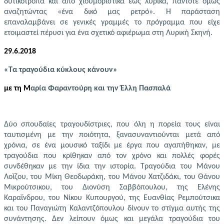
δυτικότροπα και από χιουμοριστικά έως λυρικά, πάντοτε όμως
αναζητώντας «ένα δικό μας ρετρό».
Η παράσταση
επαναλαμβάνει σε γενικές γραμμές το πρόγραμμα που είχε
ετοιμαστεί πέρυσι για ένα σχετικό αφιέρωμα στη Λυρική Σκηνή.
29.6.2018
«Τα τραγούδια κύκλους κάνουν»
με τη Μ
αρία Φαραντούρη και την Έλλη Πασπαλά
Δύο σπουδαίες τραγουδίστριες, που όλη η πορεία τους είναι
ταυτισμένη με την ποιότητα, ξανασυναντιούνται μετά από
χρόνια, σε ένα μουσικό ταξίδι με έργα που αγαπήθηκαν, με
τραγούδια που κρίθηκαν από τον χρόνο και πολλές φορές
συνδέθηκαν με την ίδια την ιστορία.
Τραγούδια του Μάνου
Λοΐζου, του Μίκη Θεοδωράκη, του Μάνου Χατζιδάκι, του Θάνου
Μικρούτσικου, του Διονύση Σαββόπουλου, της Ελένης
Καραΐνδρου, του Νίκου Κυπουργού, της Ευανθίας Ρεμπούτσικα
και του Παναγιώτη Καλαντζόπουλου δίνουν το στίγμα αυτής της
συνάντησης. Δεν λείπουν όμως και μεγάλα τραγούδια του