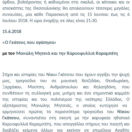
όρθιοι, βολτάροντας ή καθισμένοι στα σκαλιά, οι κάτοικοι και οι
επισκέπτες της Θεσσαλονίκης θα απολαύσουν τέσσερις μεγάλες
συναυλίες, μία κάθε Παρασκευή από τις 15 Ιουνίου έως τις 6
Ιουλίου 2018. Η ώρα έναρξης σε όλες είναι 21:30.
15.6.2018
«Ο Γκάτσος που αγάπησα»
με τον
Μανώλη Μητσιά και την Καρυοφυλλιά Καραμπέτη
Στίχοι και ιστορίες του Νίκου Γκάτσου που έχουν αγγίξει την ψυχή
μας, τραγούδια του σε μουσική Χατζιδάκι, Θεοδωράκη,
Ξαρχάκου, Μούτση, Ανδριόπουλου και Κηλαηδόνη, που
συνθέτουν τη συλλογική μας μνήμη και ένα σημαντικό κομμάτι
της ιστορίας και του πολιτισμού της νεότερης Ελλάδας.
O
αξεπέραστος
Μανώλης Μητσιάς,
ο οποίος ευτύχησε να
ερμηνεύσει πρώτος τα περισσότερα τραγούδια του
Νίκου
Γκάτσου,
συναντιέται στη σκηνή με την
κορυφαία ηθοποιό
Καρυοφυλλιά Καραμπέτη
,
που απαγγέλλει στίχους του ποιητή και
διαβάζει
κείμενα άλλων για εκείνον σε επιμέλεια
Αγαθής