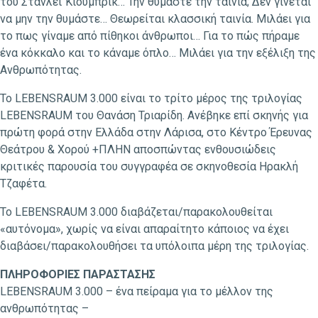
του Στάνλεϊ Κιούμπρικ… Την θυμάστε την ταινία; Δεν γίνεται
να μην την θυμάστε… Θεωρείται κλασσική ταινία. Μιλάει για
το πως γίναμε από πίθηκοι άνθρωποι… Για το πώς πήραμε
ένα κόκκαλο και το κάναμε όπλο… Μιλάει για την εξέλιξη της
Ανθρωπότητας.
To LEBENSRAUM 3.000 είναι το τρίτο μέρος της τριλογίας
LEBENSRAUM του Θανάση Τριαρίδη. Ανέβηκε επί σκηνής για
πρώτη φορά στην Ελλάδα στην Λάρισα, στο Κέντρο Έρευνας
Θεάτρου & Χορού +ΠΛΗΝ αποσπώντας ενθουσιώδεις
κριτικές παρουσία του συγγραφέα σε σκηνοθεσία Ηρακλή
Τζαφέτα.
Το LEBENSRAUM 3.000 διαβάζεται/παρακολουθείται
«αυτόνομα», χωρίς να είναι απαραίτητο κάποιος να έχει
διαβάσει/παρακολουθήσει τα υπόλοιπα μέρη της τριλογίας.
ΠΛΗΡΟΦΟΡΙΕΣ ΠΑΡΑΣΤΑΣΗΣ
LEBENSRAUM 3.000 – ένα πείραμα για το μέλλον της
ανθρωπότητας –