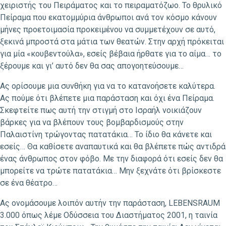
χειριστής του Πειράματος και το πειραματόζωο. To θρυλικό
Πείραμα που εκατομμύρια άνθρωποι ανά τον κόσμο κάνουν
μήνες προετοιμασία προκειμένου να συμμετέχουν σε αυτό,
ξεκινά μπροστά στα μάτια των θεατών. Στην αρχή πρόκειται
για μία «κουβεντούλα», εσείς βέβαια ήρθατε για το αίμα… το
ξέρουμε και γι’ αυτό δεν θα σας απογοητεύσουμε…
Ας ορίσουμε μια συνθήκη για να το κατανοήσετε καλύτερα.
Ας πούμε ότι βλέπετε μια παράσταση και όχι ένα Πείραμα.
Σκεφτείτε πως αυτή την στιγμή στο Ισραήλ νοικιάζουν
βάρκες για να βλέπουν τους βομβαρδισμούς στην
Παλαιστίνη τρώγοντας πατατάκια… Το ίδιο θα κάνετε και
εσείς… Θα καθίσετε αναπαυτικά και θα βλέπετε πώς αντιδρά
ένας άνθρωπος στον φόβο. Με την διαφορά ότι εσείς δεν θα
μπορείτε να τρώτε πατατάκια… Μην ξεχνάτε ότι βρίσκεστε
σε ένα θέατρο…
Ας ονομάσουμε λοιπόν αυτήν την παράσταση, LEBENSRAUM
3.000 όπως λέμε Οδύσσεια του Διαστήματος 2001, η ταινία