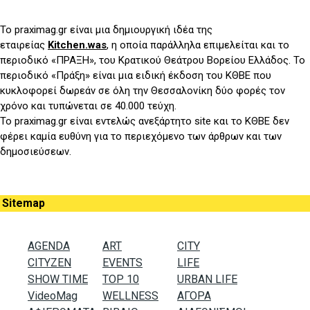
Το praximag.gr είναι μια δημιουργική ιδέα της
εταιρείας
Kitchen.was
, η οποία παράλληλα επιμελείται και το
περιοδικό «ΠΡΑΞΗ», του
K
ρατικού Θεάτρου Βορείου Ελλάδος. Το
περιοδικό «Πράξη» είναι μια ειδική έκδοση του ΚΘΒΕ που
κυκλοφορεί δωρεάν σε όλη την Θεσσαλονίκη δύο φορές τον
χρόνο και τυπώνεται σε 40.000 τεύχη.
Το praximag.gr είναι εντελώς ανεξάρτητο site και το ΚΘΒΕ δεν
φέρει καμία ευθύνη για το περιεχόμενο των άρθρων και των
δημοσιεύσεων.
Sitemap
AGENDA
ART
CITY
CITYZEN
EVENTS
LIFE
SHOW TIME
TOP 10
URBAN LIFE
VideoMag
WELLNESS
ΑΓΟΡΑ