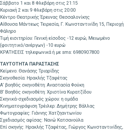
Σάββατο 1 και 8 Φλεβάρη στις 21:15
Κυριακή 2 και 9 Φλεβάρη στις 20:00
Κέντρο Θεατρικής Έρευνας Θεσσαλονίκης
Αίθουσα Μάντεως Τειρεσία, Γ. Κωνσταντινίδη 15, Περιοχή
Φάληρο
Τιμή εισιτηρίου: Γενική είσοδος -12 ευρώ, Μειωμένο
(φοιτητικό/ανέργων) -10 ευρώ
ΚΡΑΤΗΣΕΙΣ τηλεφωνικά ή με sms: 6980907800
ΤΑΥΤΟΤΗΤΑ ΠΑΡΑΣΤΑΣΗΣ
Κείμενο: Θανάσης Τριαρίδης
Σκηνοθεσία: Ηρακλής Τζαφέτας
Α’ βοηθός σκηνοθέτη: Αναστασία Φούκη
Β’ Βοηθός σκηνοθέτη: Χριστίνα Κυρατζίδου
Σκηνικά-σχεδιασμός χώρου: η ομάδα
Κινηματογράφιση Τρέιλερ: Δημήτρης Βάλλας
Φωτογραφίες: Γιάννης Χατζηαντωνίου
Σχεδιασμός αφίσας: Νανώ Κατσανούλα
Επί σκηνής: Ηρακλής Τζαφέτας, Γιώργος Κωνσταντινίδης,