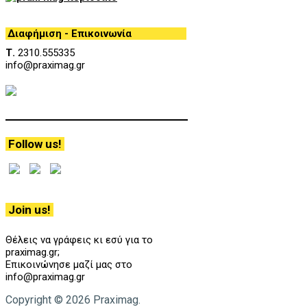
Διαφήμιση - Επικοινωνία
Τ.
2310.555335
info@praximag.gr
Follow us!
Join us!
Θέλεις να γράφεις κι εσύ για το
praximag.gr;
Επικοινώνησε μαζί μας στο
info@praximag.gr
Copyright © 2026 Praximag.