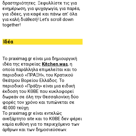
δραστηριότητες. Ξεφυλλίστε τις για
ενημέρωση, για ψυχαγωγία, για παρέα,
για ιδέες, για καφέ και πάνω απ’ όλα
για καλή διάθεσή! Let’s scroll down
together!
Ιδέα
Το praximag.gr είναι μια δημιουργική
ιδέα της εταιρείας
Kitchen.was
, η
οποία παράλληλα επιμελείται και το
περιοδικό «ΠΡΑΞΗ», του
K
ρατικού
Θεάτρου Βορείου Ελλάδος. Το
περιοδικό «Πράξη» είναι μια ειδική
έκδοση του ΚΘΒΕ που κυκλοφορεί
δωρεάν σε όλη την Θεσσαλονίκη δύο
φορές τον χρόνο και τυπώνεται σε
40.000 τεύχη.
Το praximag.gr είναι εντελώς
ανεξάρτητο site και το ΚΘΒΕ δεν φέρει
καμία ευθύνη για το περιεχόμενο των
άρθρων και των δημοσιεύσεων.