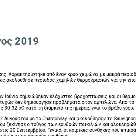
γος 2019
σης. Χαρακτηρίστηκε από έναν κρύο χειμώνα, με μακρά περίοδ
ως ακολούθησε περίοδος χαμηλών θερμοκρασιών για την επο
τον Ιούνιο σημειώθηκαν ελάχιστες βροχοπτώσεις και οι θερμο
τυχώς δεν δημιούργησε προβλήματα στον αμπελώνα. Από τα μέ
 30-32 oC κατά τη διάρκεια της ημέρας, ενώ το βράδυ γύρω 
2 Αυγούστου με το Chardonnay και ακολούθησαν το Sauvignon 
ου ξεκίνησε ο τρύγος των ερυθρών ποικιλιών και ολοκληρώθηκ
τις 20 Σεπτεμβρίου. Γενικά, οι καιρικές συνθήκες που επικρ
ιμάσουν υπό ιδανικές συνθήκες.