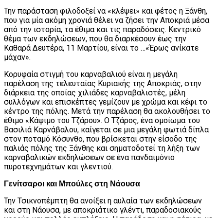
Την παράσταση φιλοδοξεί να «κλέψει» και φέτος η Ξάνθη,
που για μία ακόμη χρονιά θέλει να ζήσει την Αποκριά μέσα
από την ιστορία, τα έθιμα και τις παραδόσεις. Κεντρικό
θέμα των εκδηλώσεων, που θα διαρκέσουν έως την
Καθαρά Δευτέρα, 11 Μαρτίου, είναι το …«Έρως ανίκατε
μάχαν».
Κορυφαία στιγμή του καρναβαλιού είναι η μεγάλη
παρέλαση της τελευταίας Κυριακής της Αποκριάς, στην
διάρκεια της οποίας χιλιάδες καρναβαλιστές, μέλη
συλλόγων και επισκέπτες γεμίζουν με χρώμα και κέφι το
κέντρο της πόλης. Μετά την παρέλαση θα ακολουθήσει το
έθιμο «Κάψιμο του Τζάρου». Ο Τζάρος, ένα ομοίωμα του
Βασιλιά Καρνάβαλου, καίγεται σε μια μεγάλη φωτιά δίπλα
στον ποταμό Κόσυνθο, που βρίσκεται στην είσοδο της
παλιάς πόλης της Ξάνθης και σηματοδοτεί τη λήξη των
καρναβαλικών εκδηλώσεων σε ένα πανδαιμόνιο
πυροτεχνημάτων και γλεντιού.
Γενίτσαροι και Μπούλες στη Νάουσα
Την Τσικνοπέμπτη θα ανοίξει η αυλαία των εκδηλώσεων
και στη Νάουσα, με αποκριάτικο γλέντι, παραδοσιακούς