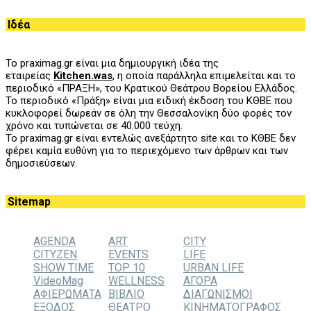
Ιδέα
Το praximag.gr είναι μια δημιουργική ιδέα της
εταιρείας
Kitchen.was
, η οποία παράλληλα επιμελείται και το
περιοδικό «ΠΡΑΞΗ», του
K
ρατικού Θεάτρου Βορείου Ελλάδος.
Το περιοδικό «Πράξη» είναι μια ειδική έκδοση του ΚΘΒΕ που
κυκλοφορεί δωρεάν σε όλη την Θεσσαλονίκη δύο φορές τον
χρόνο και τυπώνεται σε 40.000 τεύχη.
Το praximag.gr είναι εντελώς ανεξάρτητο site και το ΚΘΒΕ δεν
φέρει καμία ευθύνη για το περιεχόμενο των άρθρων και των
δημοσιεύσεων.
Sitemap
AGENDA
ART
CITY
CITYZEN
EVENTS
LIFE
SHOW TIME
TOP 10
URBAN LIFE
VideoMag
WELLNESS
ΑΓΟΡΑ
ΑΦΙΕΡΩΜΑΤΑ
ΒΙΒΛΙΟ
ΔΙΑΓΩΝΙΣΜΟΙ
ΕΞΟΔΟΣ
ΘΕΑΤΡΟ
ΚΙΝΗΜΑΤΟΓΡΑΦΟΣ