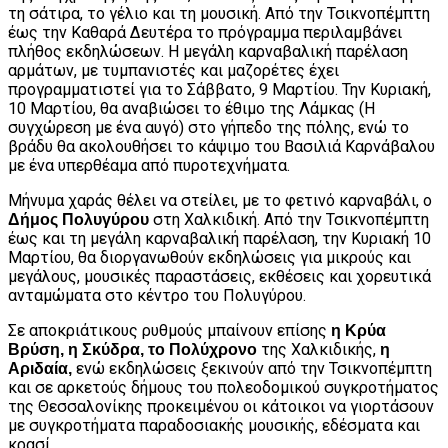
τη σάτιρα, το γέλιο και τη μουσική. Από την Τσικνοπέμπτη
έως την Καθαρά Δευτέρα το πρόγραμμα περιλαμβάνει
πλήθος εκδηλώσεων. Η μεγάλη καρναβαλική παρέλαση
αρμάτων, με τυμπανιστές και μαζορέτες έχει
προγραμματιστεί για το Σάββατο, 9 Μαρτίου. Την Κυριακή,
10 Μαρτίου, θα αναβιώσει το έθιμο της Λάμκας (Η
συγχώρεση με ένα αυγό) στο γήπεδο της πόλης, ενώ το
βράδυ θα ακολουθήσει το κάψιμο του Βασιλιά Καρνάβαλου
με ένα υπερθέαμα από πυροτεχνήματα.
Μήνυμα χαράς θέλει να στείλει, με το φετινό καρναβάλι, ο
στη Χαλκιδική. Από την Τσικνοπέμπτη
Δήμος Πολυγύρου
έως και τη μεγάλη καρναβαλική παρέλαση, την Κυριακή 10
Μαρτίου, θα διοργανωθούν εκδηλώσεις για μικρούς και
μεγάλους, μουσικές παραστάσεις, εκθέσεις και χορευτικά
ανταμώματα στο κέντρο του Πολυγύρου.
Σε αποκριάτικους ρυθμούς μπαίνουν επίσης
η Κρύα
της Χαλκιδικής,
Βρύση, η Σκύδρα, το Πολύχρονο
η
ενώ εκδηλώσεις ξεκινούν από την Τσικνοπέμπτη
Αριδαία,
και σε αρκετούς δήμους του πολεοδομικού συγκροτήματος
της Θεσσαλονίκης προκειμένου οι κάτοικοι να γιορτάσουν
με συγκροτήματα παραδοσιακής μουσικής, εδέσματα και
κρασί.