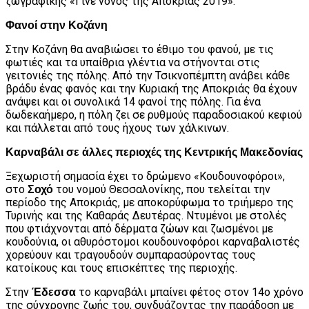
ζωγραφικής «Γίνε νονός της Αποκριάς 2019».
Φανοί στην Κοζάνη
Στην Κοζάνη θα αναβιώσει το έθιμο του φανού, με τις
φωτιές και τα υπαίθρια γλέντια να στήνονται στις
γειτονιές της πόλης. Από την Τσικνοπέμπτη ανάβει κάθε
βράδυ ένας φανός και την Κυριακή της Αποκριάς θα έχουν
ανάψει και οι συνολικά 14 φανοί της πόλης. Για ένα
δωδεκαήμερο, η πόλη ζει σε ρυθμούς παραδοσιακού κεφιού
και πάλλεται από τους ήχους των χάλκινων.
Καρναβάλι σε άλλες περιοχές της Κεντρικής Μακεδονίας
Ξεχωριστή σημασία έχει το δρώμενο «Κουδουνοφόροι»,
στο
του νομού Θεσσαλονίκης, που τελείται την
Σοχό
περίοδο της Αποκριάς, με αποκορύφωμα το τριήμερο της
Τυρινής και της Καθαράς Δευτέρας. Ντυμένοι με στολές
που φτιάχνονται από δέρματα ζώων και ζωσμένοι με
κουδούνια, οι αθυρόστομοι κουδουνοφόροι καρναβαλιστές
χορεύουν και τραγουδούν συμπαρασύροντας τους
κατοίκους και τους επισκέπτες της περιοχής.
Στην
το καρναβάλι μπαίνει φέτος στον 14ο χρόνο
Έδεσσα
της σύγχρονης ζωής του, συνδυάζοντας την παράδοση με