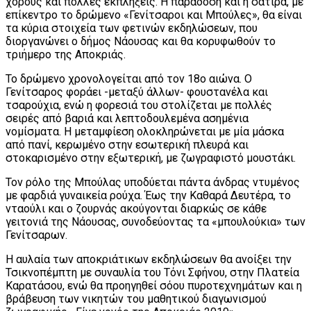
χορούς και πολλές εκπλήξεις. Η παράδοση και η σάτιρα, με
επίκεντρο το δρώμενο «Γενίτσαροι και Μπούλες», θα είναι
τα κύρια στοιχεία των φετινών εκδηλώσεων, που
διοργανώνει ο δήμος Νάουσας και θα κορυφωθούν το
τριήμερο της Αποκριάς.
Το δρώμενο χρονολογείται από τον 18ο αιώνα. Ο
Γενίτσαρος φοράει -μεταξύ άλλων- φουστανέλα και
τσαρούχια, ενώ η φορεσιά του στολίζεται με πολλές
σειρές από βαριά και λεπτοδουλεμένα ασημένια
νομίσματα. Η μεταμφίεση ολοκληρώνεται με μία μάσκα
από πανί, κερωμένο στην εσωτερική πλευρά και
στοκαρισμένο στην εξωτερική, με ζωγραφιστό μουστάκι.
Τον ρόλο της Μπούλας υποδύεται πάντα άνδρας ντυμένος
με φαρδιά γυναικεία ρούχα. Έως την Καθαρά Δευτέρα, το
νταούλι και ο ζουρνάς ακούγονται διαρκώς σε κάθε
γειτονιά της Νάουσας, συνοδεύοντας τα «μπουλούκια» των
Γενίτσαρων.
Η αυλαία των αποκριάτικων εκδηλώσεων θα ανοίξει την
Τσικνοπέμπτη με συναυλία του Τόνι Σφήνου, στην Πλατεία
Καρατάσου, ενώ θα προηγηθεί σόου πυροτεχνημάτων και η
βράβευση των νικητών του μαθητικού διαγωνισμού