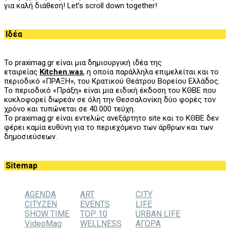
για καλή διάθεσή! Let’s scroll down together!
Ιδέα
Το praximag.gr είναι μια δημιουργική ιδέα της
εταιρείας
Kitchen.was
, η οποία παράλληλα επιμελείται και το
περιοδικό «ΠΡΑΞΗ», του
K
ρατικού Θεάτρου Βορείου Ελλάδος.
Το περιοδικό «Πράξη» είναι μια ειδική έκδοση του ΚΘΒΕ που
κυκλοφορεί δωρεάν σε όλη την Θεσσαλονίκη δύο φορές τον
χρόνο και τυπώνεται σε 40.000 τεύχη.
Το praximag.gr είναι εντελώς ανεξάρτητο site και το ΚΘΒΕ δεν
φέρει καμία ευθύνη για το περιεχόμενο των άρθρων και των
δημοσιεύσεων.
Sitemap
AGENDA
ART
CITY
CITYZEN
EVENTS
LIFE
SHOW TIME
TOP 10
URBAN LIFE
VideoMag
WELLNESS
ΑΓΟΡΑ