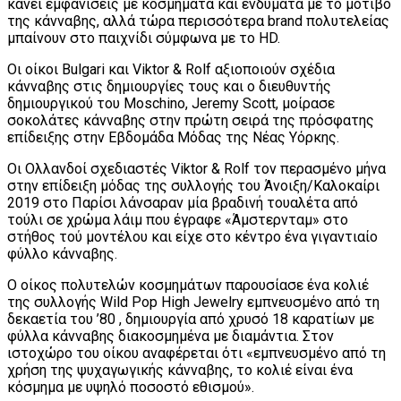
κάνει εμφανίσεις με κοσμήματα και ενδύματα με το μοτίβο
της κάνναβης, αλλά τώρα περισσότερα brand πολυτελείας
μπαίνουν στο παιχνίδι σύμφωνα με το HD.
Οι οίκοι Bulgari και Viktor & Rolf αξιοποιούν σχέδια
κάνναβης στις δημιουργίες τους και ο διευθυντής
δημιουργικού του Moschino, Jeremy Scott, μοίρασε
σοκολάτες κάνναβης στην πρώτη σειρά της πρόσφατης
επίδειξης στην Εβδομάδα Μόδας της Νέας Υόρκης.
Οι Ολλανδοί σχεδιαστές Viktor & Rolf τον περασμένο μήνα
στην επίδειξη μόδας της συλλογής του Άνοιξη/Καλοκαίρι
2019 στο Παρίσι λάνσαραν μία βραδινή τουαλέτα από
τούλι σε χρώμα λάιμ που έγραφε «Άμστερνταμ» στο
στήθος τού μοντέλου και είχε στο κέντρο ένα γιγαντιαίο
φύλλο κάνναβης.
Ο οίκος πολυτελών κοσμημάτων παρουσίασε ένα κολιέ
της συλλογής Wild Pop High Jewelry εμπνευσμένο από τη
δεκαετία του ’80 , δημιουργία από χρυσό 18 καρατίων με
φύλλα κάνναβης διακοσμημένα με διαμάντια. Στον
ιστοχώρο του οίκου αναφέρεται ότι «εμπνευσμένο από τη
χρήση της ψυχαγωγικής κάνναβης, το κολιέ είναι ένα
κόσμημα με υψηλό ποσοστό εθισμού».