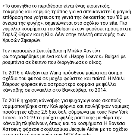
«Το ασυνήθιστο περιδέραιο είναι ένας ειρωνικός,
τολμηρός και κομψός τρόπος για να απεικονιστεί η μαγική
επίδραση που γοήτευσε τη γενιά της δεκαετίας του ’80 με
όνειρα της φυγής», σημειώνεται στο σχόλιο του site. Πιο
νηφάλια κοσμήματα του Bulgari έχουν φορέσει πρόσφατα η
Σαρλίζ Θέρον και η Κίκι Λέιν στην τελετή απονομής των
Χρυσών Σφαιρών.
Τον περασμένο Σεπτέμβριο η Μπέλα Χαντίντ
φωτογραφήθηκε με ένα κολιέ «Happy Leaves» Bulgari με
ρουμπίνια σε δείπνο που διοργάνωσε ο οίκος.
Το 2016 ο Αλεξάντερ Wang πρόσθεσε μαύρα και άσπρα
σχέδια του φυτού σε μοχέρ φούστες και παλτά. Η Μάιλι
Σάιρους φόρεσε ένα αστραφτερό κορμάκι με φύλλα
κάνναβης σε συναυλία στο Βανκούβερ, το 2014.
Το 2018 η χρήση κάνναβης για ψυχαγωγικούς σκοπούς
νομιμοποιήθηκε στην Καλιφόρνια και πουλήθηκαν νόμιμες
ποσότητες αξίας 2,5 δισ. δολ. σύμφωνα με τους New York
Times. Το 2019 τα ρούχα υψηλής ραπτικής με θέμα την
κάνναβη πληθαίνουν, όπως και τα κοσμήματα. Η Βανέσα
Χάτσενς φόρεσε σκουλαρίκια Jacquie Aiche με το σχέδιο
στην τελετή απονομής των MTV Awards.