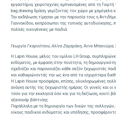
εργαστήρια, χειροτεχνίες εμπνευσμένες από τη Γιορτή τη
bag drawing δράση, γεμίζοντας τον χώρο με χαμόγελα κ
Την εκδήλωση τίμησαν με την παρουσία τους η Αντιδήμ
Γιαννακίδου, εκπρόσωποι της τοπικής αυτοδιοίκησης, i
πολλές οικογένειες με παιδιά.
Γεωργία Γκαρούτσου, Αλίνα Ζαχαράκη, Άννα Μπανιώρα, Ί
Η Lapin House, μέλος του ομίλου LH Group, συμπληρών
ενδύματος, με έμφαση στην ποιότητα, τη δημιουργικότητ
σχεδιάζει και παρουσιάζει κάθε σεζόν ξεχωριστές παι
και καθιερώνοντάς την ως ένα από τα ισχυρότερα διεθν
Η Lapin House προσφέρει, επίσης, ολοκληρωμένες συλλ
ανάγκη αυτής της ξεχωριστής ημέρας. Οι γονείς και οι 
τόσο για την εκκλησιά όσο και για τη δεξίωση, κουτί β
αξεσουάρ βάπτισης.
Παράλληλα με τη δημιουργία των δικών της συλλογών,
οίκους παιδικού ενδύματος και υπόδησης, προσφέροντα