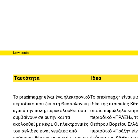
New posts
Ταυτότητα
Ιδέα
Το praximag.gr είναι ένα ηλεκτρονικό
Το praximag.gr είναι μ
περιοδικό που ζει στη Θεσσαλονίκη,
ιδέα της εταιρείας
Kit
αγαπά την πόλη, παρακολουθεί όσα
οποία παράλληλα επιμε
συμβαίνουν σε αυτήν και τα
περιοδικό «ΠΡΑΞΗ», 
ακολουθεί με κέφι. Οι ηλεκτρονικές
Θεάτρου Βορείου Ελλά
του σελίδες είναι γεμάτες από
περιοδικό «Πράξη» είνα
πρόσωπα, θέατρα, μουσικές, ταινίες,
έκδοση του ΚΘΒΕ που