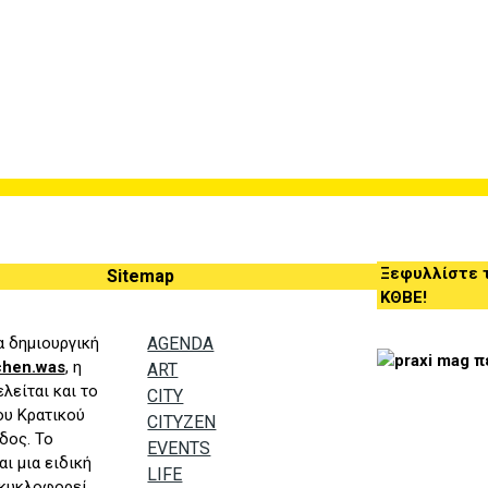
Ξεφυλλίστε τ
Sitemap
ΚΘΒΕ!
ια δημιουργική
AGENDA
chen.was
, η
ART
λείται και το
CITY
του
K
ρατικού
CITYZEN
δος. Το
EVENTS
ι μια ειδική
LIFE
 κυκλοφορεί