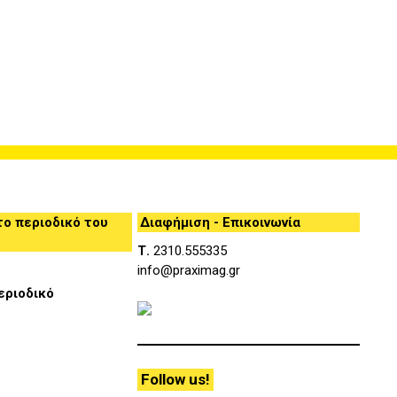
ο περιοδικό του
Διαφήμιση - Επικοινωνία
Τ.
2310.555335
info@praximag.gr
Follow us!