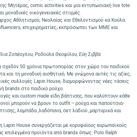
ς Μητέρας, comic activities και μια εντυπωσιακή live tote
αι μοναδικές οικογενειακές στιγμές.
αρχος Αθλητισμού, Νεολαίας και Εθελοντισμού κα Κούλα
nfluencers, επιχειρηματίες, εκπρόσωποι των ΜΜΕ και
λια Σοπέογλου, Ροδούλα Θεοφίλου, Εύη Σιββά.
ει σχεδόν 50 χρόνια πρωτοπορίας στον χώρο του παιδικού
α και τη μοναδική αισθητική. Με γνώμονα αυτές τις αξίες,
δικές συλλογές Lapin House, διαμορφώνοντας νέες τάσεις
ή brands στο παιδικό ρούχο.
ογές και custom made είδη βάπτισης, που καλύπτουν κάθε
νονοί μπορούν να βρουν το outfit – ρούχα και παπούτσια-
άπτισης, λαμπάδα ,λαδόπανα, σετ λαδιού ,μαρτυρικά και
 η Lapin House συνεργάζεται με κορυφαίους ευρωπαϊκούς
ς επιλεγμένα προϊόντα από brands όπως: Polo Ralph