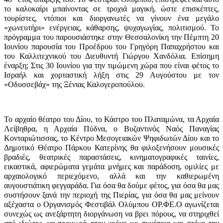
το καλοκαίρι μπαίνοντας σε τροχιά μαγική, ώστε επισκέπτες,
τουρίστες, ντόπιοι και διοργανωτές να γίνουν ένα μεγάλο
«χωνευτήρι» ενέργειας, κάθαρσης, ψυχαγωγίας, πολιτισμού. Το
πρόγραμμα του παρουσιάστηκε στην Θεσσαλονίκη την Πέμπτη 20
Ιουνίου παρουσία του Προέδρου του Γρηγόρη Παπαχρήστου και
του Καλλιτεχνικού του Διευθυντή Γιώργου Χανδόλια. Επίσημη
έναρξη; Στις 30 Ιουνίου για την τιμώμενη χώρα που είναι φέτος το
Ισραήλ και χορταστική λήξη στις 29 Αυγούστου με τον
«Οδυσσεβάχ» της Ξένιας Καλογεροπούλου.
Το αρχαίο θέατρο του Δίου, το Κάστρο του Πλαταμώνα, τα Αρχαία
Λείβηθρα, η Αρχαία Πύδνα, ο Βυζαντινός Ναός Παναγίας
Κονταριώτισσας, το Κέντρο Μεσογειακών Ψηφιδωτών Δίου και το
Δημοτικό Θέατρο Πάρκου Κατερίνης θα φιλοξενήσουν μουσικές
βραδιές, θεατρικές παραστάσεις, κινηματογραφικές ταινίες,
εικαστικά, αφιερώματα γεμάτα μνήμες και παράδοση, ομιλίες με
αρχαιολογικό περιεχόμενο, αλλά και την καθιερωμένη
αυγουστιάτικη φεγγαράδα. Για όσα θα δούμε φέτος, για όσα θα μας
συστήσουν ξανά την περιοχή της Πιερίας, για όσα θα μας μείνουν
αξέχαστα ο Οργανισμός Φεστιβάλ Ολύμπου ΟΡ.ΦΕ.Ο αγωνίζεται
συνεχώς ως ανεξάρτητη διοργάνωση να βρει πόρους, να στηριχθεί