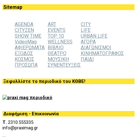
Sitemap
AGENDA
ART
CITY
CITYZEN
EVENTS
LIFE
SHOW TIME
TOP 10
URBAN LIFE
VideoMag
WELLNESS
ΑΓΟΡΑ
ΑΦΙΕΡΩΜΑΤΑ
ΒΙΒΛΙΟ
ΔΙΑΓΩΝΙΣΜΟΙ
ΕΞΟΔΟΣ
ΘΕΑΤΡΟ
ΚΙΝΗΜΑΤΟΓΡΑΦΟΣ
ΚΟΣΜΟΣ
ΜΟΥΣΙΚΗ
ΠΑΙΔΙ
ΠΡΟΣΩΠΑ
ΣΥΝΕΝΤΕΥΞΕΙΣ
Ξεφυλλίστε το περιοδικό του ΚΘΒΕ!
Διαφήμιση - Επικοινωνία
Τ.
2310.555335
info@praximag.gr