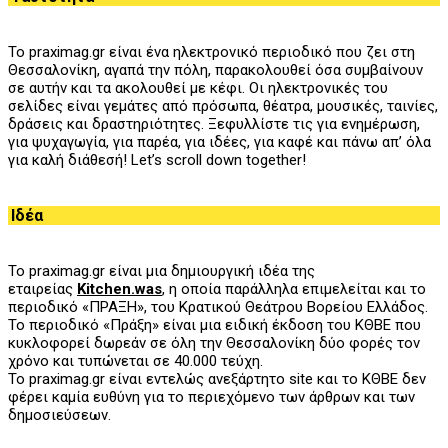
Το praximag.gr είναι ένα ηλεκτρονικό περιοδικό που ζει στη
Θεσσαλονίκη, αγαπά την πόλη, παρακολουθεί όσα συμβαίνουν
σε αυτήν και τα ακολουθεί με κέφι. Οι ηλεκτρονικές του
σελίδες είναι γεμάτες από πρόσωπα, θέατρα, μουσικές, ταινίες,
δράσεις και δραστηριότητες. Ξεφυλλίστε τις για ενημέρωση,
για ψυχαγωγία, για παρέα, για ιδέες, για καφέ και πάνω απ’ όλα
για καλή διάθεσή! Let’s scroll down together!
Ιδέα
Το praximag.gr είναι μια δημιουργική ιδέα της
εταιρείας
Kitchen.was
, η οποία παράλληλα επιμελείται και το
περιοδικό «ΠΡΑΞΗ», του
K
ρατικού Θεάτρου Βορείου Ελλάδος.
Το περιοδικό «Πράξη» είναι μια ειδική έκδοση του ΚΘΒΕ που
κυκλοφορεί δωρεάν σε όλη την Θεσσαλονίκη δύο φορές τον
χρόνο και τυπώνεται σε 40.000 τεύχη.
Το praximag.gr είναι εντελώς ανεξάρτητο site και το ΚΘΒΕ δεν
φέρει καμία ευθύνη για το περιεχόμενο των άρθρων και των
δημοσιεύσεων.