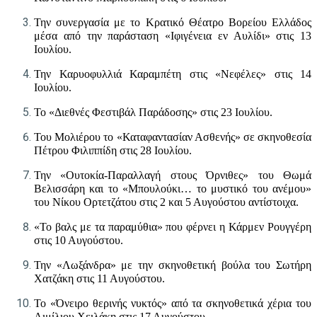
Την συνεργασία με το Κρατικό Θέατρο Βορείου Ελλάδος
μέσα από την παράσταση «Ιφιγένεια εν Αυλίδι» στις 13
Ιουλίου.
Την Καρυοφυλλιά Καραμπέτη στις «Νεφέλες» στις 14
Ιουλίου.
Το «Διεθνές Φεστιβάλ Παράδοσης» στις 23 Ιουλίου.
Του Μολιέρου το «Καταφαντασίαν Ασθενής» σε σκηνοθεσία
Πέτρου Φιλιππίδη στις 28 Ιουλίου.
Την «Ουτοκία-Παραλλαγή στους Όρνιθες» του Θωμά
Βελισσάρη και το «Μπουλούκι… το μυστικό του ανέμου»
του Νίκου Ορτετζάτου στις 2 και 5 Αυγούστου αντίστοιχα.
«Το βαλς με τα παραμύθια» που φέρνει η Κάρμεν Ρουγγέρη
στις 10 Αυγούστου.
Την «Λωξάνδρα» με την σκηνοθετική βούλα του Σωτήρη
Χατζάκη στις 11 Αυγούστου.
Το «Όνειρο θερινής νυκτός» από τα σκηνοθετικά χέρια του
Αιμίλιου Χειλάκη στις 17 Αυγούστου.