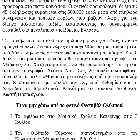
από ιδιώτες, να προχωρά στον χρόνο με συνέπεια και στόχο την
προσφορά στο πιστό κοινό του. Ο φετινός προϋπολογισμός για τις
45 εκδηλώσεις κυμαίνεται στις 500.000 ευρώ μέσα από πληθώρα
συνεργειών και τοπικών φορέων, που βάζουν πλώρη για ένα
δίμηνο πολιτιστικό ταξίδι, κατατάσσοντας το συγκεκριμένο
φεστιβάλ στα μεγαλύτερα της Βόρειας Ελλάδας.
Το Ισραήλ που αποτελεί την τιμώμενη χώρα για φέτος, έχοντας
προηγηθεί άλλες έντεκα χώρες στο παρελθόν, θα μας μυήσει μέσα
από δύο εκδηλώσεις σε έναν υπέροχο κοντινό μας κόσμο. Στις 8
Ιουλίου σεφραδίτικα τραγούδια θα ερμηνευτούν από την υψίφωνο
Μαριάντζελα Χατζησταματίου, ενώ θα απολαύσουμε μια ομιλία
από τον συγγραφέα Λέοντα Ναρ. Στις 20 Ιουλίου καταφθάνει
συναυλία με τίτλο «Μουσικές μετακινήσεις από την Ιερουσαλήμ
στη Θεσσαλονίκη» με σολίστ την Αγγελική Καθαρίου και τη
Χορωδία της Ισραηλιτικής Κοινότητας σε μουσική διεύθυνση
Κωστή Παπάζογλου.
Τι να μην χάσω από το φετινό Φεστιβάλ Ολύμπου!
Το αφιέρωμα στο Μουσικό Σχολείο Κατερίνης στις 3
Ιουλίου.
Τον «Οιδίποδα Τύραννο» σκηνοθετημένο από τον
Κωνσταντίνο Μαρκουλάκη στις 6 Ιουλίου.