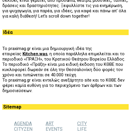
σελίδες είναι γεμάτες από πρόσωπα, θέατρα, μουσικές, ταινίες,
δράσεις και δραστηριότητες. Ξεφυλλίστε τις για ενημέρωση,
για ψυχαγωγία, για παρέα, για ιδέες, για καφέ και πάνω απ’ όλα
για καλή διάθεσή! Let’s scroll down together!
Ιδέα
Το praximag.gr είναι μια δημιουργική ιδέα της
εταιρείας
Kitchen.was
, η οποία παράλληλα επιμελείται και το
περιοδικό «ΠΡΑΞΗ», του
K
ρατικού Θεάτρου Βορείου Ελλάδος.
Το περιοδικό «Πράξη» είναι μια ειδική έκδοση του ΚΘΒΕ που
κυκλοφορεί δωρεάν σε όλη την Θεσσαλονίκη δύο φορές τον
χρόνο και τυπώνεται σε 40.000 τεύχη.
Το praximag.gr είναι εντελώς ανεξάρτητο site και το ΚΘΒΕ δεν
φέρει καμία ευθύνη για το περιεχόμενο των άρθρων και των
δημοσιεύσεων.
Sitemap
AGENDA
ART
CITY
CITYZEN
EVENTS
LIFE