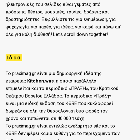
ηλεκτρονικές του σελίδες είναι γεμάτες από
πρόσωπα, θέατρα, μουσικές, ταινίες, δράσεις και
δραστηριότητες. Ξεφυλλίστε τις για ενημέρωση, για
ψυχαγωγία, για παρέα, για ιδέες, για καφέ και πάνω απ’
όλα για καλή διάθεσή! Let’s scroll down together!
Ιδέα
Το praximag.gr είναι μια δημιουργική ιδέα της
εταιρείας
Kitchen.was
, η οποία παράλληλα
επιμελείται και το περιοδικό «ΠΡΑΞΗ», του
K
ρατικού
Θεάτρου Βορείου Ελλάδος. Το περιοδικό «Πράξη»
είναι μια ειδική έκδοση του ΚΘΒΕ που κυκλοφορεί
δωρεάν σε όλη την Θεσσαλονίκη δύο φορές τον
χρόνο και τυπώνεται σε 40.000 τεύχη.
Το praximag.gr είναι εντελώς ανεξάρτητο site και το
ΚΘΒΕ δεν φέρει καμία ευθύνη για το περιεχόμενο των