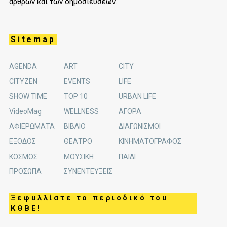
άρθρων και των δημοσιεύσεων.
Sitemap
AGENDA
ART
CITY
CITYZEN
EVENTS
LIFE
SHOW TIME
TOP 10
URBAN LIFE
VideoMag
WELLNESS
ΑΓΟΡΑ
ΑΦΙΕΡΩΜΑΤΑ
ΒΙΒΛΙΟ
ΔΙΑΓΩΝΙΣΜΟΙ
ΕΞΟΔΟΣ
ΘΕΑΤΡΟ
ΚΙΝΗΜΑΤΟΓΡΑΦΟΣ
ΚΟΣΜΟΣ
ΜΟΥΣΙΚΗ
ΠΑΙΔΙ
ΠΡΟΣΩΠΑ
ΣΥΝΕΝΤΕΥΞΕΙΣ
Ξεφυλλίστε το περιοδικό του
ΚΘΒΕ!