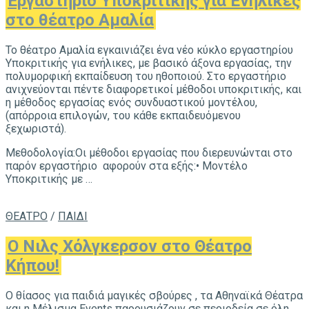
Εργαστήριο Υποκριτικής για Ενήλικες
στο θέατρο Αμαλία
Το θέατρο Αμαλία εγκαινιάζει ένα νέο κύκλο εργαστηρίου
Υποκριτικής για ενήλικες, με βασικό άξονα εργασίας, την
πολυμορφική εκπαίδευση του ηθοποιού. Στο εργαστήριο
ανιχνεύονται πέντε διαφορετικοί μέθοδοι υποκριτικής, και
η μέθοδος εργασίας ενός συνδυαστικού μοντέλου,
(απόρροια επιλογών, του κάθε εκπαιδευόμενου
ξεχωριστά).
Μεθοδολογία:Οι μέθοδοι εργασίας που διερευνώνται στο
παρόν εργαστήριο αφορούν στα εξής:• Μοντέλο
Υποκριτικής με …
ΘΕΑΤΡΟ
/
ΠΑΙΔΙ
Ο Νιλς Χόλγκερσον στο Θέατρο
Κήπου!
Ο θίασος για παιδιά μαγικές σβούρες , τα Αθηναϊκά Θέατρα
και η Μέλισμα Events παρουσιάζουν σε περιοδεία σε όλη