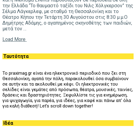
την Ελλάδα “Το θαυμαστό ταξίδι του Νιλς Χόλγκερσον” της
Σέλμα Λάγκερλεφ, με σταθμό τη Θεσσαλονίκη και το
Θέατρο Κήπου την Τετάρτη 30 Αυγούστου στις 8:30 μ.μ.Ο
Δημήτρης Αδάμης, ο αγαπημένος σκηνοθέτης των παιδιών,
μετά τον …
Load More
Ταυτότητα
Το praximag.gr είναι ένα ηλεκτρονικό περιοδικό που ζει στη
Θεσσαλονίκη, αγαπά την πόλη, παρακολουθεί όσα συμβαίνουν
σε αυτήν και τα ακολουθεί με κέφι. Οι ηλεκτρονικές του
σελίδες είναι γεμάτες από πρόσωπα, θέατρα, μουσικές, ταινίες,
δράσεις και δραστηριότητες. Ξεφυλλίστε τις για ενημέρωση,
για ψυχαγωγία, για παρέα, για ιδέες, για καφέ και πάνω απ’ όλα
για καλή διάθεσή! Let’s scroll down together!
Ιδέα