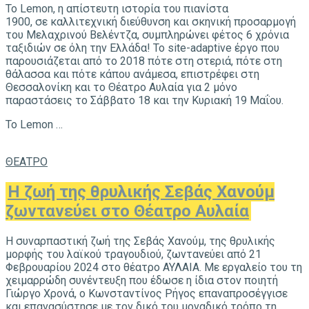
Το Lemon, η απίστευτη ιστορία του πιανίστα
1900, σε καλλιτεχνική διεύθυνση και σκηνική προσαρμογή
του Μελαχρινού Βελέντζα, συμπληρώνει φέτος 6 χρόνια
ταξιδιών σε όλη την Ελλάδα! Το site-adaptive έργο που
παρουσιάζεται από το 2018 πότε στη στεριά, πότε στη
θάλασσα και πότε κάπου ανάμεσα, επιστρέφει στη
Θεσσαλονίκη και το Θέατρο Αυλαία για 2 μόνο
παραστάσεις το Σάββατο 18 και την Κυριακή 19 Μαΐου.
Το Lemon …
ΘΕΑΤΡΟ
Η ζωή της θρυλικής Σεβάς Χανούμ
ζωντανεύει στο Θέατρο Αυλαία
Η συναρπαστική ζωή της Σεβάς Χανούμ, της θρυλικής
μορφής του λαϊκού τραγουδιού, ζωντανεύει από 21
Φεβρουαρίου 2024 στο θέατρο ΑΥΛΑΙΑ. Με εργαλείο του τη
χειμαρρώδη συνέντευξη που έδωσε η ίδια στον ποιητή
Γιώργο Χρονά, ο Κωνσταντίνος Ρήγος επαναπροσέγγισε
και επανασύστησε με τον δικό του μοναδικό τρόπο τη