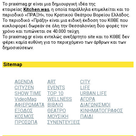
Το praximag.gr είναι μια δημιουργική ιδέα της
εταιρείας
Kitchen.was
, η οποία παράλληλα επιμελείται και το
περιοδικό «ΠΡΑΞΗ», του
K
ρατικού Θεάτρου Βορείου Ελλάδος.
Το περιοδικό «Πράξη» είναι μια ειδική έκδοση του ΚΘΒΕ που
κυκλοφορεί δωρεάν σε όλη την Θεσσαλονίκη δύο φορές τον
χρόνο και τυπώνεται σε 40.000 τεύχη.
Το praximag.gr είναι εντελώς ανεξάρτητο site και το ΚΘΒΕ δεν
φέρει καμία ευθύνη για το περιεχόμενο των άρθρων και των
δημοσιεύσεων.
Sitemap
AGENDA
ART
CITY
CITYZEN
EVENTS
LIFE
SHOW TIME
TOP 10
URBAN LIFE
VideoMag
WELLNESS
ΑΓΟΡΑ
ΑΦΙΕΡΩΜΑΤΑ
ΒΙΒΛΙΟ
ΔΙΑΓΩΝΙΣΜΟΙ
ΕΞΟΔΟΣ
ΘΕΑΤΡΟ
ΚΙΝΗΜΑΤΟΓΡΑΦΟΣ
ΚΟΣΜΟΣ
ΜΟΥΣΙΚΗ
ΠΑΙΔΙ
ΠΡΟΣΩΠΑ
ΣΥΝΕΝΤΕΥΞΕΙΣ