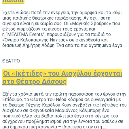
παιδιά
Έχετε νιώσει ποτέ την ενέργεια, την ομορφιά και το κέφι
μιας παιδικής θεατρικής παράστασης; Αν όχι… αυτή
σίγουρα είναι η ευκαιρία σας. Οι «Μαγικές Σβούρες» που
φέτος γιορτάζουν τα είκοσι τους χρόνια και
η “ΜΕΛΙΣΜΑ Events”, παρουσιάζουν για τα παιδιά το
«Όνειρο Καλοκαιρινής Νύχτας» σε σκηνοθεσία και
διασκευή Δημήτρη Αδάμη. Ένα από τα πιο αγαπημένα έργα …
ΘΕΑΤΡΟ
Οι «Ικέτιδες» του Αισχύλου έρχονται
στο Θέατρο Δάσους
Εξήντα χρόνια μετά την πρώτη παρουσίαση του έργου στην
Επίδαυρο, το Θέατρο του Νέου Κόσμου σε συνεργασία με
το Θέατρο Τέχνης-Καρόλου Κουν ανεβάζει τις Ικέτιδες του
Αισχύλου σε σκηνοθεσία Μαριάννας Κάλμπαρη: ένα
ποιητικό αλλά και βαθιά πολιτικό έργο στο κέντρο του
σύγχρονου προβληματισμού για την έννοια του ασύλου σε
μια δημοκρατική κοινωνία – ιδιαίτερα όταν στη …