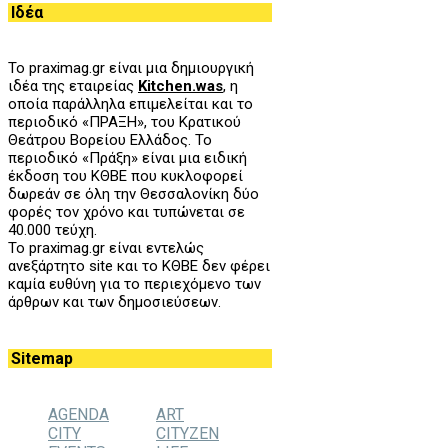
Ιδέα
Το praximag.gr είναι μια δημιουργική
ιδέα της εταιρείας
Kitchen.was
, η
οποία παράλληλα επιμελείται και το
περιοδικό «ΠΡΑΞΗ», του
K
ρατικού
Θεάτρου Βορείου Ελλάδος. Το
περιοδικό «Πράξη» είναι μια ειδική
έκδοση του ΚΘΒΕ που κυκλοφορεί
δωρεάν σε όλη την Θεσσαλονίκη δύο
φορές τον χρόνο και τυπώνεται σε
40.000 τεύχη.
Το praximag.gr είναι εντελώς
ανεξάρτητο site και το ΚΘΒΕ δεν φέρει
καμία ευθύνη για το περιεχόμενο των
άρθρων και των δημοσιεύσεων.
Sitemap
AGENDA
ART
CITY
CITYZEN