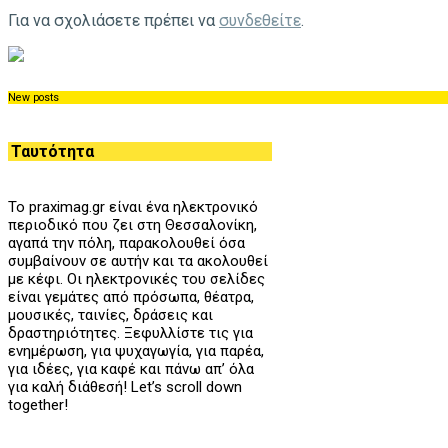
Για να σχολιάσετε πρέπει να
συνδεθείτε
.
New posts
Ταυτότητα
Το praximag.gr είναι ένα ηλεκτρονικό
περιοδικό που ζει στη Θεσσαλονίκη,
αγαπά την πόλη, παρακολουθεί όσα
συμβαίνουν σε αυτήν και τα ακολουθεί
με κέφι. Οι ηλεκτρονικές του σελίδες
είναι γεμάτες από πρόσωπα, θέατρα,
μουσικές, ταινίες, δράσεις και
δραστηριότητες. Ξεφυλλίστε τις για
ενημέρωση, για ψυχαγωγία, για παρέα,
για ιδέες, για καφέ και πάνω απ’ όλα
για καλή διάθεσή! Let’s scroll down
together!