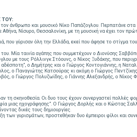
 ΤΟΥ:
 τον άνθρωπο και μουσικό Νίκο Παπάζογλου. Περπατάνε στα μ
ε Αθήνα, Νίσυρο, Θεσσαλονίκη, με τη μουσική να έχει τον πρώ
ιά, που γύρισαν όλη την Ελλάδα, εκεί που άφησε το στίγμα τ
του. Μία ταινία αγάπης που συμμετέχουν o Διονύσης Σαββόπου
ογλου με τους Ρόλλινγκ Στόουνς, ο Νίκος Ξυδάκης, που περι
 αδέσποτη”, ο Δημήτρης και ο Γιώργος Κοντογιάννης, η Ναταλ
υλος, ο Παναγιώτης Κατσούρας κι ακόμη ο Γιώργος Πεντζίκη
ός, ο Γιώργος Πολυζωίδης, ο Γιάννης Αλεξανδρής, ο Νίκος Φ
αν τη σκηνοθεσία. Οι δυο τους έχουν συνεργαστεί πολλές φο
φία μιας ηχογράφησης”. Ο Γιώργος Δορλής και ο Κώστας Σαλλ
νοντας δικές τους δημιουργίες.
ρξη των γυρισμάτων, προστεθήκαν δυο έμπειροι φίλοι και συν