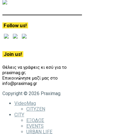
Follow us!
Join us!
Θέλεις να γράφεις κι εσύ για το
praximag.gr;
Επικοινώνησε μαζί μας στο
info@praximag.gr
Copyright © 2026 Praximag.
VideoMag
CITYZEN
CITY
ΕΞΟΔΟΣ
EVENTS
URBAN LIFE