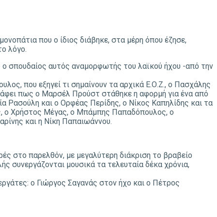
ονοπάτια που ο ίδιος διάβηκε, στα μέρη όπου έζησε,
το λόγο.
ου ο σπουδαίος αυτός αναμορφωτής του λαϊκού ήχου -από την
λος, που εξηγεί τι σημαίνουν τα αρχικά Ε.Ο.Ζ., ο Πασχάλης
γράφει πως ο Μαρσέλ Προύστ στάθηκε η αφορμή για ένα από
ία Ρασούλη και ο Ορφέας Περίδης, ο Νίκος Καπηλίδης και τα
ς, ο Χρήστος Μέγας, ο Μπάμπης Παπαδόπουλος, ο
αρίνης και η Νίκη Παπαιωάννου.
ρές στο παρελθόν, με μεγαλύτερη διάκριση το βραβείο
ής συνεργάζονται μουσικά τα τελευταία δέκα χρόνια,
εργάτες: ο Γιώργος Σαγανάς στον ήχο και ο Πέτρος