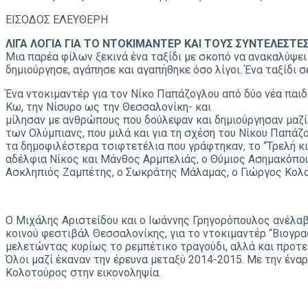
ΕIΣΟΔΟΣ ΕΛΕYΘΕΡΗ
ΛΙΓΑ ΛΟΓΙΑ ΓΙΑ ΤΟ ΝΤΟΚΙΜΑΝΤΕΡ ΚΑΙ ΤΟΥΣ ΣΥΝΤΕΛΕΣΤΕΣ
Μια παρέα φίλων ξεκινά ένα ταξίδι με σκοπό να ανακαλύψει
δημιούργησε, αγάπησε και αγαπήθηκε όσο λίγοι. Ένα ταξίδι σ
Ένα ντοκιμαντέρ για τον Νίκο Παπάζογλου από δύο νέα παιδ
Κω, την Νίσυρο ως την Θεσσαλονίκη- και
μίλησαν με ανθρώπους που δούλεψαν και δημιούργησαν μαζί 
των Ολύμπιανς, που μιλά και για τη σχέση του Νίκου Παπάζ
τα δημοφιλέστερα τσιφτετέλια που γράφτηκαν, το “Τρελή κι
αδέλφια Νίκος και Μάνθος Αρμπελιάς, ο Θύμιος Ασημακόπο
Ασκληπιός Ζαμπέτης, ο Σωκράτης Μάλαμας, ο Γιώργος Κολοβ
Ο Μιχάλης Αριστείδου και ο Ιωάννης Γρηγορόπουλος ανέλαβ
κοινού φεστιβάλ Θεσσαλονίκης, για το ντοκιμαντέρ “Βιογρα
μελετώντας κυρίως το ρεμπέτικο τραγούδι, αλλά και προτεί
Όλοι μαζί έκαναν την έρευνα μεταξύ 2014-2015. Με την ένα
Κολοτούρος στην εικονοληψία.