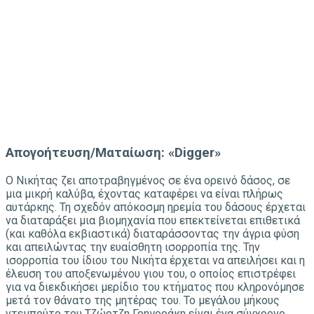
Απογοήτευση/Ματαίωση: «Digger»
Ο Νικήτας ζει αποτραβηγμένος σε ένα ορεινό δάσος, σε
μια μικρή καλύβα, έχοντας καταφέρει να είναι πλήρως
αυτάρκης. Τη σχεδόν απόκοσμη ηρεμία του δάσους έρχεται
να διαταράξει μια βιομηχανία που επεκτείνεται επιθετικά
(και καθόλα εκβιαστικά) διαταράσσοντας την άγρια φύση
και απειλώντας την ευαίσθητη ισορροπία της. Την
ισορροπία του ίδιου του Νικήτα έρχεται να απειλήσει και η
έλευση του αποξενωμένου γιου του, ο οποίος επιστρέφει
για να διεκδικήσει μερίδιο του κτήματος που κληρονόμησε
μετά τον θάνατο της μητέρας του. Το μεγάλου μήκους
ντεμπούτο του Τζώρτζη Γρηγοράκη είναι ένα σύγχρονο,