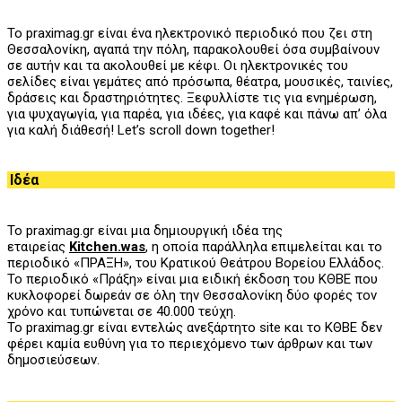
Το praximag.gr είναι ένα ηλεκτρονικό περιοδικό που ζει στη
Θεσσαλονίκη, αγαπά την πόλη, παρακολουθεί όσα συμβαίνουν
σε αυτήν και τα ακολουθεί με κέφι. Οι ηλεκτρονικές του
σελίδες είναι γεμάτες από πρόσωπα, θέατρα, μουσικές, ταινίες,
δράσεις και δραστηριότητες. Ξεφυλλίστε τις για ενημέρωση,
για ψυχαγωγία, για παρέα, για ιδέες, για καφέ και πάνω απ’ όλα
για καλή διάθεσή! Let’s scroll down together!
Ιδέα
Το praximag.gr είναι μια δημιουργική ιδέα της
εταιρείας
Kitchen.was
, η οποία παράλληλα επιμελείται και το
περιοδικό «ΠΡΑΞΗ», του
K
ρατικού Θεάτρου Βορείου Ελλάδος.
Το περιοδικό «Πράξη» είναι μια ειδική έκδοση του ΚΘΒΕ που
κυκλοφορεί δωρεάν σε όλη την Θεσσαλονίκη δύο φορές τον
χρόνο και τυπώνεται σε 40.000 τεύχη.
Το praximag.gr είναι εντελώς ανεξάρτητο site και το ΚΘΒΕ δεν
φέρει καμία ευθύνη για το περιεχόμενο των άρθρων και των
δημοσιεύσεων.