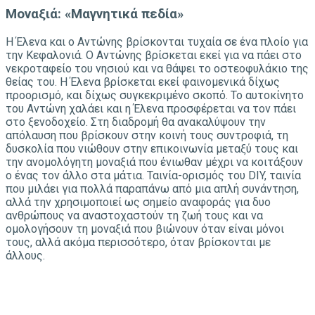
Μοναξιά: «Μαγνητικά πεδία»
Η Έλενα και ο Αντώνης βρίσκονται τυχαία σε ένα πλοίο για
την Κεφαλονιά. Ο Αντώνης βρίσκεται εκεί για να πάει στο
νεκροταφείο του νησιού και να θάψει το οστεοφυλάκιο της
θείας του. Η Έλενα βρίσκεται εκεί φαινομενικά δίχως
προορισμό, και δίχως συγκεκριμένο σκοπό. Το αυτοκίνητο
του Αντώνη χαλάει και η Έλενα προσφέρεται να τον πάει
στο ξενοδοχείο. Στη διαδρομή θα ανακαλύψουν την
απόλαυση που βρίσκουν στην κοινή τους συντροφιά, τη
δυσκολία που νιώθουν στην επικοινωνία μεταξύ τους και
την ανομολόγητη μοναξιά που ένιωθαν μέχρι να κοιτάξουν
ο ένας τον άλλο στα μάτια. Ταινία-ορισμός του DIY, ταινία
που μιλάει για πολλά παραπάνω από μια απλή συνάντηση,
αλλά την χρησιμοποιεί ως σημείο αναφοράς για δυο
ανθρώπους να αναστοχαστούν τη ζωή τους και να
ομολογήσουν τη μοναξιά που βιώνουν όταν είναι μόνοι
τους, αλλά ακόμα περισσότερο, όταν βρίσκονται με
άλλους.
Οι απέναντι