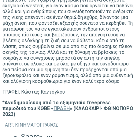
ελεγειακό western, για έναν κόσμο που αρνείται να πεθάνει,
αλλά και για ανθρώπους που συνειδητοποιούν το ανέφικτο
της νίκης απέναντι σε έναν θηριώδη εχθρό, δίνοντας μια
μάχη άνιση, που φαντάζει εξαρχής αδύνατο να κερδηθεί. Τη
ματαίωση του να σε εγκαταλείπουν άνθρωποι στους
οποίους πίστευες και βασιζόσουν, την απογοήτευση να
βλέπεις ολόκληρη τη ζωή σου να θάβεται κάτω από τη
λάσπη, όπως συμβαίνει σε μια από τις πιο διάσημες πλέον
σκηνές της ταινίας. Αλλά και τη δύναμη να βρίσκεις το
κουράγιο να συνεχίσεις μπροστά σε αυτή την απειλή,
απέναντι σε όλους και σε όλα, με οδηγό και συνοδοιπόρο
ένα πείσμα και μια εμμονή που δεν προέρχονται από μια
ξεροκεφαλιά και έναν ρομαντισμό, αλλά από μια αυθεντική
και αλύγιστη κοσμοθεωρία για έναν καλύτερο κόσμο.
ΓΡΑΦΕΙ: Κώστας Καντόγλου
*Αναδημοσίευση από το εξαμηνιαίο freepress
περιοδικό του ΚΘΒΕ «
ΠΡΑΞΗ
» (ΚΑΛΟΚΑΙΡΙ- ΦΘΙΝΟΠΩΡΟ
2023)
ART
,
ΚΙΝΗΜΑΤΟΓΡΑΦΟΣ
Share