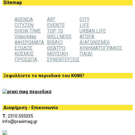
Sitemap
AGENDA
ART
CITY
CITYZEN
EVENTS
LIFE
SHOW TIME
TOP 10
URBAN LIFE
VideoMag
WELLNESS
ΑΓΟΡΑ
ΑΦΙΕΡΩΜΑΤΑ
ΒΙΒΛΙΟ
ΔΙΑΓΩΝΙΣΜΟΙ
ΕΞΟΔΟΣ
ΘΕΑΤΡΟ
ΚΙΝΗΜΑΤΟΓΡΑΦΟΣ
ΚΟΣΜΟΣ
ΜΟΥΣΙΚΗ
ΠΑΙΔΙ
ΠΡΟΣΩΠΑ
ΣΥΝΕΝΤΕΥΞΕΙΣ
Ξεφυλλίστε το περιοδικό του ΚΘΒΕ!
Διαφήμιση - Επικοινωνία
Τ.
2310.555335
info@praximag.gr