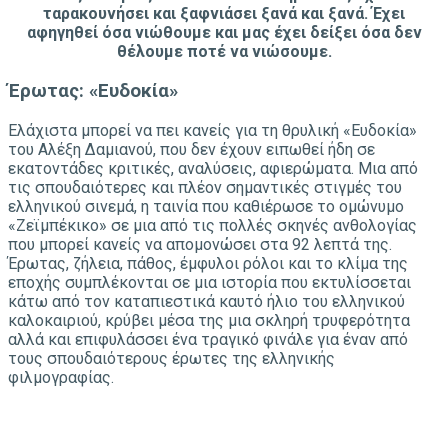
ταρακουνήσει και ξαφνιάσει ξανά και ξανά. Έχει
αφηγηθεί όσα νιώθουμε και μας έχει δείξει όσα δεν
θέλουμε ποτέ να νιώσουμε.
Έρωτας: «Ευδοκία»
Ελάχιστα μπορεί να πει κανείς για τη θρυλική «Ευδοκία»
του Αλέξη Δαμιανού, που δεν έχουν ειπωθεί ήδη σε
εκατοντάδες κριτικές, αναλύσεις, αφιερώματα. Μια από
τις σπουδαιότερες και πλέον σημαντικές στιγμές του
ελληνικού σινεμά, η ταινία που καθιέρωσε το ομώνυμο
«Ζεϊμπέκικο» σε μια από τις πολλές σκηνές ανθολογίας
που μπορεί κανείς να απομονώσει στα 92 λεπτά της.
Έρωτας, ζήλεια, πάθος, έμφυλοι ρόλοι και το κλίμα της
εποχής συμπλέκονται σε μια ιστορία που εκτυλίσσεται
κάτω από τον καταπιεστικά καυτό ήλιο του ελληνικού
καλοκαιριού, κρύβει μέσα της μια σκληρή τρυφερότητα
αλλά και επιφυλάσσει ένα τραγικό φινάλε για έναν από
τους σπουδαιότερους έρωτες της ελληνικής
φιλμογραφίας.