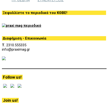
Ξεφυλλίστε το περιοδικό του ΚΘΒΕ!
Διαφήμιση - Επικοινωνία
Τ.
2310.555335
info@praximag.gr
Follow us!
Join us!