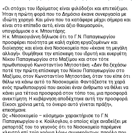
«Οι στόχοι του Ιδρύματος είναι φιλόδοξοι και επιτεύξιμοι.
Ήταν η πρώτη φορά που το Δημόσιο έκανε συνεργασία με
ιδιώτη χορηγό. Και μόνο που τα κατάφερε μέχρι σήμερα και
είναι στο επίπεδο αυτό, είναι άξιο θαυμασμού»,
υπογράμμισε ο κ. Μπουτάρης.
Η κ. Μπακογιάννη δήλωσε ότι το Γ.Ν. Παπαγεωργίου
προσφέρει ποιότητα με καλή σχέση εργαζομένων και
διοίκησης και είναι ένα Νοσοκομείο που «έκανε τη μεγάλη
αλλαγή». Θυμήθηκε την επίσκεψη του ιδρυτή και ευεργέτη
Νίκου Παπαγεωργίου στο Μαξίμου και στον τότε
πρωθυπουργό Κωνσταντίνο Μητσοτάκη: «Δεν θα ξεχάσω
ποτέ την πρώτη επίσκεψη του Νίκου Παπαγεωργίου στο
Μαξίμου, στον Κωνσταντίνο Μητσοτάκη, όταν του είπε ότι
θέλω να κάνω αυτό το Νοσοκομείο. Φαντάζεστε τη χαρά
ενός πρωθυπουργού που ακούει έναν άνθρωπο να θέλει να
κάνει μια τέτοια προσφορά στον τόπο του, μια προσφορά
ανεκτίμητη. Η κυβέρνηση αποδέχτηκε αυτή την προσφορά.
Είκοσι χρόνια μετά, το όνειρο αυτό γίνεται πράξη»,
επεσήμανε.
Ως «Νοσοκομείο – κόσμημα» χαρακτήρισε το Γ.Ν.
Παπαγεωργίου ο κ. Κούλογλου, ο οποίος είχε αναδείξει με
ρεπορτάζ του το γεγονός ότι το Νοσοκομείο παρέμενε
κλειστό επί τρία χρόνια λόγω συμφερόντων, παρόλο που