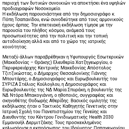
περιοχή των δυτικών συνοικιών να αποκτήσει ένα υψηλών
προδιαγραφών Νοσοκομείο.
Η εκδήλωση παρουσιάστηκε από την δημοσιογράφο κ.
Πόπη Τσαπανίδου, ενώ συνοδεύτηκε από τους αρμονικούς
ήχους άρπας. Την επετειακή εκδήλωση τίμησε με την
παρουσία του πλήθος κόσμου, ανάμεσά τους
προσωπικότητες από την πολιτική και την τοπική
αυτοδιοίκηση αλλά και από το χώρο της ιατρικής
κοινότητας.
Μεταξύ άλλων παραβρέθηκαν η Υφυπουργός Εσωτερικών
(Μακεδονίας – Θράκης) Ελευθερία Χατζηγεωργίου, ο
Περιφερειάρχης Κεντρικής Μακεδονίας Απόστολος
Τζιτζικώστας, ο Δήμαρχος Θεσσαλονίκης Γιάννης
Μπουτάρης, ο Δημοσιογράφος και Ευρωβουλευτής του
ΣΥΡΙΖΑ Στέλιος Κούλογλου, η Δημοσιογράφος και
Ευρωβουλευτής της ΝΔ Μαρία Σπυράκη, η βουλευτής της
ΝΔ Ντόρα Μπακογιάννη, ο ηθοποιός, συγγραφέας και
σκηνοθέτης Θοδωρής Αθερίδης. Βασικός ομιλητής της
εκδήλωσης ήταν ο Τακτικός Καθηγητής Γενετικής στην
Ιατρική Σχολή του Πανεπιστημίου της Γενεύης και
Διευθυντής του Κέντρου Γονιδιωματικής Health 2030
Εμμανουήλ Δερμιτζάκης. Τους προσκεκλημένος
καλωσόρισε η εκπρόσωπος του Ιδρύματος Παπαγεωργίου