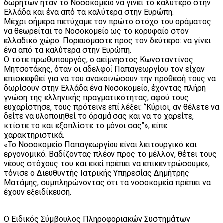
δωρητών ήταν το Νοσοκομείο να γίνει το καλύτερο στην
Ελλάδα και ένα από τα καλύτερα στην Ευρώπη.
Μέχρι σήμερα πετύχαμε τον πρώτο στόχο του οράματος:
να θεωρείται το Νοσοκομείο ως το κορυφαίο στον
ελλαδικό χώρο. Πορευόμαστε προς τον δεύτερο: να γίνει
ένα από τα καλύτερα στην Ευρώπη.
Ο τότε πρωθυπουργός, ο αείμνηστος Κωνσταντίνος
Μητσοτάκης, όταν οι αδελφοί Παπαγεωργίου τον είχαν
επισκεφθεί για να του ανακοινώσουν την πρόθεσή τους να
δωρίσουν στην Ελλάδα ένα Νοσοκομείο, έχοντας πλήρη
γνώση της ελληνικής πραγματικότητας, αφού τους
ευχαρίστησε, τους πρότεινε επί λέξει: ‘’Κύριοι, αν θέλετε να
δείτε να υλοποιηθεί το όραμά σας και να το χαρείτε,
κτίστε το και εξοπλίστε το μόνοι σας’’», είπε
χαρακτηριστικά.
«Το Νοσοκομείο Παπαγεωργίου είναι λειτουργικό και
εργονομικό. Βαδίζοντας πλέον προς το μέλλον, θέτει τους
νέους στόχους του και εκεί πρέπει να επικεντρώσουμε»,
τόνισε ο Διευθυντής Ιατρικής Υπηρεσίας Δημήτρης
Ματάμης, συμπληρώνοντας ότι τα νοσοκομεία πρέπει να
έχουν εξειδίκευση.
Ο Ειδικός Σύμβουλος Πληροφοριακών Συστημάτων