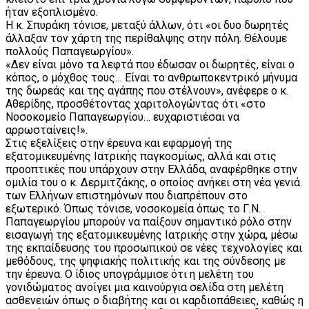
ήταν εξοπλισμένο.
Η κ. Σπυράκη τόνισε, μεταξύ άλλων, ότι «οι δυο δωρητές
άλλαξαν τον χάρτη της περίθαλψης στην πόλη. Θέλουμε
πολλούς Παπαγεωργίου».
«Δεν είναι μόνο τα λεφτά που έδωσαν οι δωρητές, είναι ο
κόπος, ο μόχθος τους… Είναι το ανθρωποκεντρικό μήνυμα
της δωρεάς και της αγάπης που στέλνουν», ανέφερε ο κ.
Αθερίδης, προσθέτοντας χαριτολογώντας ότι «στο
Νοσοκομείο Παπαγεωργίου… ευχαριστιέσαι να
αρρωσταίνεις!».
Στις εξελίξεις στην έρευνα και εφαρμογή της
εξατομικευμένης Ιατρικής παγκοσμίως, αλλά και στις
προοπτικές που υπάρχουν στην Ελλάδα, αναφέρθηκε στην
ομιλία του ο κ. Δερμιτζάκης, ο οποίος ανήκει στη νέα γενιά
των Ελλήνων επιστημόνων που διαπρέπουν στο
εξωτερικό. Όπως τόνισε, νοσοκομεία όπως το Γ.Ν.
Παπαγεωργίου μπορούν να παίξουν σημαντικό ρόλο στην
εισαγωγή της εξατομικευμένης Ιατρικής στην χώρα, μέσω
της εκπαίδευσης του προσωπικού σε νέες τεχνολογίες και
μεθόδους, της ψηφιακής πολιτικής και της σύνδεσης με
την έρευνα. Ο ίδιος υπογράμμισε ότι η μελέτη του
γονιδώματος ανοίγει μια καινούργια σελίδα στη μελέτη
ασθενειών όπως ο διαβήτης και οι καρδιοπάθειες, καθώς η