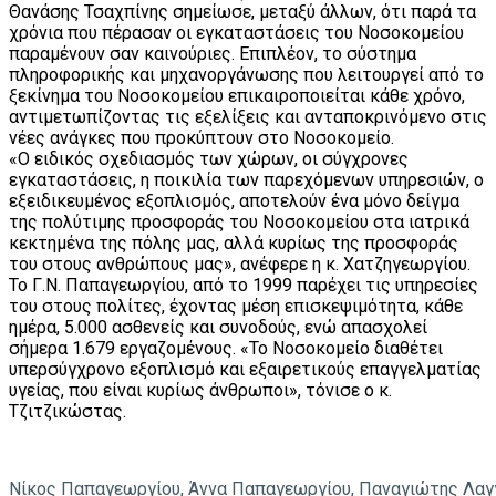
Θανάσης Τσαχπίνης σημείωσε, μεταξύ άλλων, ότι παρά τα
χρόνια που πέρασαν οι εγκαταστάσεις του Νοσοκομείου
παραμένουν σαν καινούριες. Επιπλέον, το σύστημα
πληροφορικής και μηχανοργάνωσης που λειτουργεί από το
ξεκίνημα του Νοσοκομείου επικαιροποιείται κάθε χρόνο,
αντιμετωπίζοντας τις εξελίξεις και ανταποκρινόμενο στις
νέες ανάγκες που προκύπτουν στο Νοσοκομείο.
«Ο ειδικός σχεδιασμός των χώρων, οι σύγχρονες
εγκαταστάσεις, η ποικιλία των παρεχόμενων υπηρεσιών, ο
εξειδικευμένος εξοπλισμός, αποτελούν ένα μόνο δείγμα
της πολύτιμης προσφοράς του Νοσοκομείου στα ιατρικά
κεκτημένα της πόλης μας, αλλά κυρίως της προσφοράς
του στους ανθρώπους μας», ανέφερε η κ. Χατζηγεωργίου.
Το Γ.Ν. Παπαγεωργίου, από το 1999 παρέχει τις υπηρεσίες
του στους πολίτες, έχοντας μέση επισκεψιμότητα, κάθε
ημέρα, 5.000 ασθενείς και συνοδούς, ενώ απασχολεί
σήμερα 1.679 εργαζομένους. «Το Νοσοκομείο διαθέτει
υπερσύγχρονο εξοπλισμό και εξαιρετικούς επαγγελματίας
υγείας, που είναι κυρίως άνθρωποι», τόνισε ο κ.
Τζιτζικώστας.
Νίκος Παπαγεωργίου, Άννα Παπαγεωργίου, Παναγιώτης Λαγ