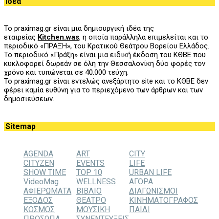
Ιδέα
Το praximag.gr είναι μια δημιουργική ιδέα της
εταιρείας
Kitchen.was
, η οποία παράλληλα επιμελείται και το
περιοδικό «ΠΡΑΞΗ», του
K
ρατικού Θεάτρου Βορείου Ελλάδος.
Το περιοδικό «Πράξη» είναι μια ειδική έκδοση του ΚΘΒΕ που
κυκλοφορεί δωρεάν σε όλη την Θεσσαλονίκη δύο φορές τον
χρόνο και τυπώνεται σε 40.000 τεύχη.
Το praximag.gr είναι εντελώς ανεξάρτητο site και το ΚΘΒΕ δεν
φέρει καμία ευθύνη για το περιεχόμενο των άρθρων και των
δημοσιεύσεων.
Sitemap
AGENDA
ART
CITY
CITYZEN
EVENTS
LIFE
SHOW TIME
TOP 10
URBAN LIFE
VideoMag
WELLNESS
ΑΓΟΡΑ
ΑΦΙΕΡΩΜΑΤΑ
ΒΙΒΛΙΟ
ΔΙΑΓΩΝΙΣΜΟΙ
ΕΞΟΔΟΣ
ΘΕΑΤΡΟ
ΚΙΝΗΜΑΤΟΓΡΑΦΟΣ
ΚΟΣΜΟΣ
ΜΟΥΣΙΚΗ
ΠΑΙΔΙ
ΠΡΟΣΩΠΑ
ΣΥΝΕΝΤΕΥΞΕΙΣ