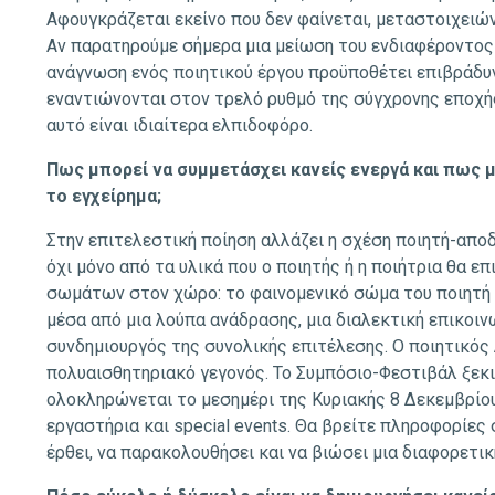
Αφουγκράζεται εκείνο που δεν φαίνεται, μεταστοιχειώνε
Αν παρατηρούμε σήμερα μια μείωση του ενδιαφέροντος γι
ανάγνωση ενός ποιητικού έργου προϋποθέτει επιβράδυν
εναντιώνονται στον τρελό ρυθμό της σύγχρονης εποχής
αυτό είναι ιδιαίτερα ελπιδοφόρο.
Πως μπορεί να συμμετάσχει κανείς ενεργά και πως 
το εγχείρημα;
Στην επιτελεστική ποίηση αλλάζει η σχέση ποιητή-αποδέ
όχι μόνο από τα υλικά που ο ποιητής ή η ποιήτρια θα επ
σωμάτων στον χώρο: το φαινομενικό σώμα του ποιητή 
μέσα από μια λούπα ανάδρασης, μια διαλεκτική επικοιν
συνδημιουργός της συνολικής επιτέλεσης. Ο ποιητικός 
πολυαισθητηριακό γεγονός. Το Συμπόσιο-Φεστιβάλ ξεκ
ολοκληρώνεται το μεσημέρι της Κυριακής 8 Δεκεμβρίου, 
εργαστήρια και special events. Θα βρείτε πληροφορίες
έρθει, να παρακολουθήσει και να βιώσει μια διαφορετικ