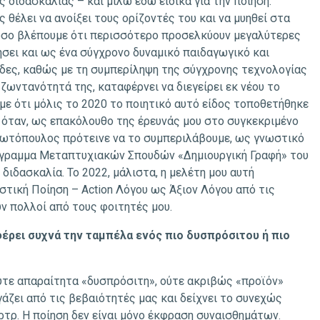
 διδασκαλίας – και μιλώ εδώ ειδικά για την ποίηση.
θέλει να ανοίξει τους ορίζοντές του και να μυηθεί στα
στόσο βλέπουμε ότι περισσότερο προσελκύουν μεγαλύτερες
γήσει και ως ένα σύγχρονο δυναμικό παιδαγωγικό και
ίδες, καθώς με τη συμπερίληψη της σύγχρονης τεχνολογίας
ζωντανότητά της, καταφέρνει να διεγείρει εκ νέου το
ύμε ότι μόλις το 2020 το ποιητικό αυτό είδος τοποθετήθηκε
 όταν, ως επακόλουθο της έρευνάς μου στο συγκεκριμένο
 Κωτόπουλος πρότεινε να το συμπεριλάβουμε, ως γνωστικό
ρόγραμμα Μεταπτυχιακών Σπουδών «Δημιουργική Γραφή» του
ιδασκαλία. Το 2022, μάλιστα, η μελέτη μου αυτή
στική Ποίηση – Action Λόγου ως Άξιον Λόγου από τις
ν πολλοί από τους φοιτητές μου.
φέρει συχνά την ταμπέλα ενός πιο δυσπρόσιτου ή πιο
ύτε απαραίτητα «δυσπρόσιτη», ούτε ακριβώς «προϊόν»
βγάζει από τις βεβαιότητές μας και δείχνει το συνεχώς
ρτρ. Η ποίηση δεν είναι μόνο έκφραση συναισθημάτων.