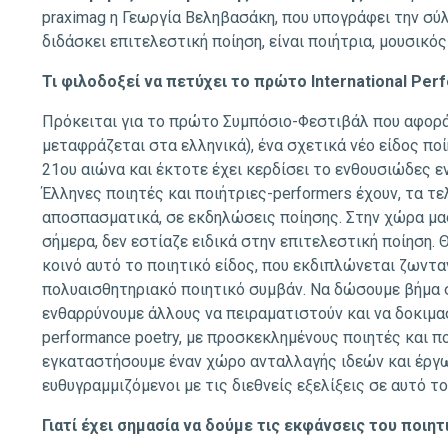
praximag η Γεωργία Βεληβασάκη, που υπογράφει την σύλλ
διδάσκει επιτελεστική ποίηση, είναι ποιήτρια, μουσικό
Τι φιλοδοξεί να πετύχει το πρώτο International Per
Πρόκειται για το πρώτο Συμπόσιο-Φεστιβάλ που αφορά 
μεταφράζεται στα ελληνικά), ένα σχετικά νέο είδος πο
21ου αιώνα και έκτοτε έχει κερδίσει το ενθουσιώδες ε
Έλληνες ποιητές και ποιήτριες-performers έχουν, τα τε
αποσπασματικά, σε εκδηλώσεις ποίησης. Στην χώρα μα
σήμερα, δεν εστίαζε ειδικά στην επιτελεστική ποίηση. 
κοινό αυτό το ποιητικό είδος, που εκδιπλώνεται ζωνταν
πολυαισθητηριακό ποιητικό συμβάν. Να δώσουμε βήμα σε
ενθαρρύνουμε άλλους να πειραματιστούν και να δοκιμα
performance poetry, με προσκεκλημένους ποιητές και π
εγκαταστήσουμε έναν χώρο ανταλλαγής ιδεών και έργων
ευθυγραμμιζόμενοι με τις διεθνείς εξελίξεις σε αυτό το
Γιατί έχει σημασία να δούμε τις εκφάνσεις του ποιη