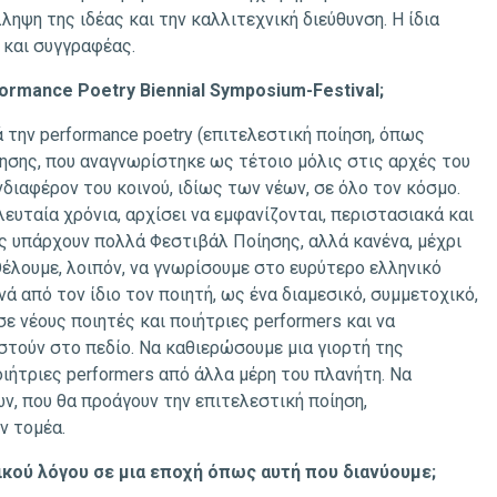
ηψη της ιδέας και την καλλιτεχνική διεύθυνση. Η ίδια
ς και συγγραφέας.
formance Poetry Biennial Symposium-Festival;
την performance poetry (επιτελεστική ποίηση, όπως
ίησης, που αναγνωρίστηκε ως τέτοιο μόλις στις αρχές του
νδιαφέρον του κοινού, ιδίως των νέων, σε όλο τον κόσμο.
λευταία χρόνια, αρχίσει να εμφανίζονται, περιστασιακά και
ς υπάρχουν πολλά Φεστιβάλ Ποίησης, αλλά κανένα, μέχρι
Θέλουμε, λοιπόν, να γνωρίσουμε στο ευρύτερο ελληνικό
ά από τον ίδιο τον ποιητή, ως ένα διαμεσικό, συμμετοχικό,
 νέους ποιητές και ποιήτριες performers και να
στούν στο πεδίο. Να καθιερώσουμε μια γιορτή της
οιήτριες performers από άλλα μέρη του πλανήτη. Να
, που θα προάγουν την επιτελεστική ποίηση,
ν τομέα.
τικού λόγου σε μια εποχή όπως αυτή που διανύουμε;