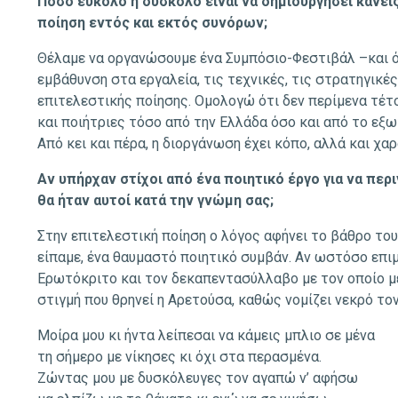
Πόσο εύκολο ή δύσκολο είναι να δημιουργήσει κανε
ποίηση εντός και εκτός συνόρων;
Θέλαμε να οργανώσουμε ένα Συμπόσιο-Φεστιβάλ –και ό
εμβάθυνση στα εργαλεία, τις τεχνικές, τις στρατηγικές
επιτελεστικής ποίησης. Ομολογώ ότι δεν περίμενα τέ
και ποιήτριες τόσο από την Ελλάδα όσο και από το εξωτ
Από κει και πέρα, η διοργάνωση έχει κόπο, αλλά και χαρ
Αν υπήρχαν στίχοι από ένα ποιητικό έργο για να περ
θα ήταν αυτοί κατά την γνώμη σας;
Στην επιτελεστική ποίηση ο λόγος αφήνει το βάθρο του 
είπαμε, ένα θαυμαστό ποιητικό συμβάν. Αν ωστόσο επι
Ερωτόκριτο και τον δεκαπεντασύλλαβο με τον οποίο μ
στιγμή που θρηνεί η Αρετούσα, καθώς νομίζει νεκρό το
Μοίρα μου κι ήντα λείπεσαι να κάμεις μπλιο σε μένα
τη σήμερο με νίκησες κι όχι στα περασμένα.
Ζώντας μου με δυσκόλευγες τον αγαπώ ν’ αφήσω