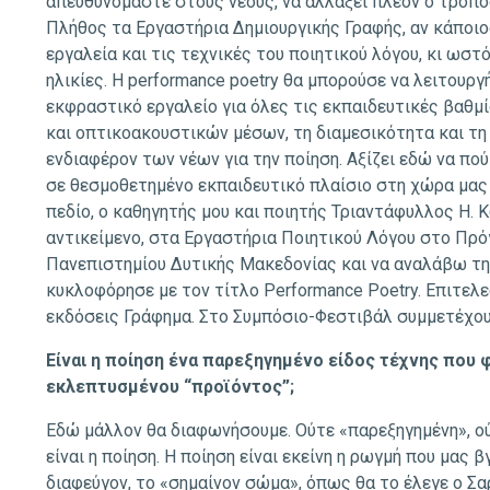
απευθυνόμαστε στους νέους, να αλλάξει πλέον ο τρόπος
Πλήθος τα Εργαστήρια Δημιουργικής Γραφής, αν κάποιος 
εργαλεία και τις τεχνικές του ποιητικού λόγου, κι ω
ηλικίες. Η performance poetry θα μπορούσε να λειτουρ
εκφραστικό εργαλείο για όλες τις εκπαιδευτικές βαθμ
και οπτικοακουστικών μέσων, τη διαμεσικότητα και τη 
ενδιαφέρον των νέων για την ποίηση. Αξίζει εδώ να πο
σε θεσμοθετημένο εκπαιδευτικό πλαίσιο στη χώρα μας
πεδίο, ο καθηγητής μου και ποιητής Τριαντάφυλλος Η.
αντικείμενο, στα Εργαστήρια Ποιητικού Λόγου στο Π
Πανεπιστημίου Δυτικής Μακεδονίας και να αναλάβω τη δ
κυκλοφόρησε με τον τίτλο Performance Poetry. Επιτελε
εκδόσεις Γράφημα. Στο Συμπόσιο-Φεστιβάλ συμμετέχου
Είναι η ποίηση ένα παρεξηγημένο είδος τέχνης που 
εκλεπτυσμένου “προϊόντος”;
Εδώ μάλλον θα διαφωνήσουμε. Ούτε «παρεξηγημένη», ο
είναι η ποίηση. Η ποίηση είναι εκείνη η ρωγμή που μας 
διαφεύγον, το «σημαίνον σώμα», όπως θα το έλεγε ο Σα