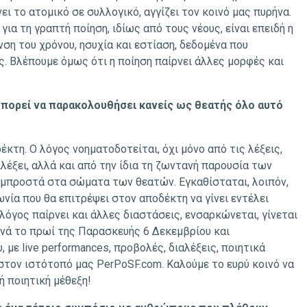
ι το ατομικό σε συλλογικό, αγγίζει τον κοινό μας πυρήνα.
α τη γραπτή ποίηση, ιδίως από τους νέους, είναι επειδή η
ση του χρόνου, ησυχία και εστίαση, δεδομένα που
. Βλέπουμε όμως ότι η ποίηση παίρνει άλλες μορφές και
μπορεί να παρακολουθήσει κανείς ως θεατής όλο αυτό
κτη. Ο λόγος νοηματοδοτείται, όχι μόνο από τις λέξεις,
ιλέξει, αλλά και από την ίδια τη ζωντανή παρουσία των
μπροστά στα σώματα των θεατών. Εγκαθίσταται, λοιπόν,
ωνία που θα επιτρέψει στον αποδέκτη να γίνει εντέλει
λόγος παίρνει και άλλες διαστάσεις, ενσαρκώνεται, γίνεται
ινά το πρωί της Παρασκευής 6 Δεκεμβρίου και
με live performances, προβολές, διαλέξεις, ποιητικά
 στον ιστότοπό μας PerPoSF.com. Καλούμε το ευρύ κοινό να
ή ποιητική μέθεξη!