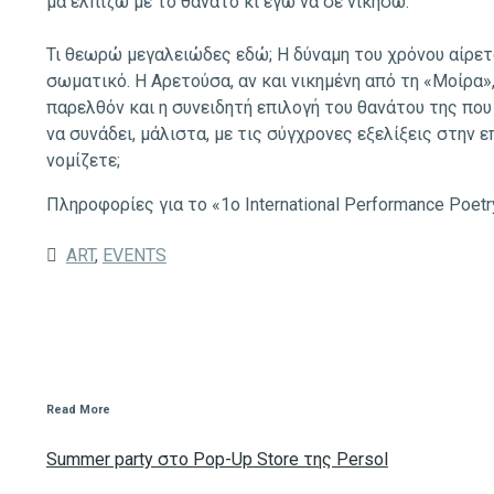
μα ελπίζω με το θάνατο κι εγώ να σε νικήσω.
Τι θεωρώ μεγαλειώδες εδώ; Η δύναμη του χρόνου αίρετα
σωματικό. Η Αρετούσα, αν και νικημένη από τη «Μοίρα»,
παρελθόν και η συνειδητή επιλογή του θανάτου της που
να συνάδει, μάλιστα, με τις σύγχρονες εξελίξεις στην 
νομίζετε;
Πληροφορίες για το «1ο International Performance Poet
ART
,
EVENTS
Read More
Summer party στο Pop-Up Store της Persol