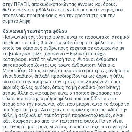
στην ΠΡΑΞΗ, αποκωδικοποιώντας έννοιες και όρους,
θέλοντας να συμβάλλουν στη γνώση και κατανόηση, που
αποτελούν προϋποθέσεις για την ορατότητα και την
συμπερίληψη.
Κοινωνική ταυτότητα φύλου
«Κοινωνική ταυτότητα φύλου είναι το προσωπικό, ατομικό
αίσθημα του πώς βιώνει το κάθε άτομο το φύλο του, το
οποίο σε κάποιους ανθρώπους έρχεται σε ασυμφωνία με
το βιολογικό φύλο (αρσενικό – θηλυκό) που έχει
καταγραφεί κατά τη γέννησή τους. Αυτοί οι άνθρωποι
αυτοπροσδιορίζονται ως τρανς άνθρωποι», λέει ο κ.
Μπουφίδης. Όπως εξηγεί, οι περισσότεροι τρανς άνθρωποι
είναι δυαδικοί, δηλαδή προσδιορίζονται ως άρρεν ή θήλυ,
ωστόσο στην ομπρέλα των τρανς περιλαμβάνονται και
μερικές άλλες ομάδες, όπως τα μη δυαδικά (non binary)
άτομα. Άλλη συνισταμένη είναι ο τρόπος έκφρασης του
φύλου και επίσης ο ρόλος φύλου που αποδίδεται στο
άτομο από την κοινωνία, κάτι που μπορεί αυτό το άτομο να
αποδέχεται ή όχι. Αυτός είναι ο έμφυλος εαυτός. «Από την
άλλη, η σεξουαλική ταυτότητα ή προσανατολισμός, είναι
κάτι διαφορετικό από την ταυτότητα φύλου. Για να γίνει
κατανοητό, μια τρανς γυναίκα, άτομο που έχει καταγραφεί