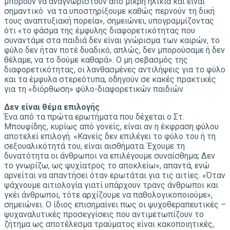
μπορούν να αναγνωριστούν από μικρή ηλικία και είναι
σημαντικό να τα υποστηρίξουμε καθώς περνούν τη δική
τους αναπτυξιακή πορεία», σημειώνει, υπογραμμίζοντας
ότι «το φάσμα της έμφυλης διαφορετικότητας που
συναντάμε στα παιδιά δεν είναι γνώρισμα των καιρών, το
φύλο δεν ήταν ποτέ δυαδικό, απλώς, δεν μπορούσαμε ή δεν
θέλαμε, να το δούμε καθαρά». Ο μη σεβασμός της
διαφορετικότητας, οι λανθασμένες αντιλήψεις για το φύλο
και τα έμφυλα στερεότυπα, οδηγούν σε κακές πρακτικές
για τη «διόρθωση» φύλο-διαφορετικών παιδιών.
Δεν είναι θέμα επιλογής
Ένα από τα πρώτα ερωτήματα που δέχεται ο Στ.
Μπουφίδης, κυρίως από γονείς, είναι αν η έκφραση φύλου
αποτελεί επιλογή. «Κανείς δεν επιλέγει το φύλο του ή τη
σεξουαλικότητά του, είναι αισθήματα. Έχουμε τη
δυνατότητα οι άνθρωποι να επιλέγουμε συναίσθημα; Δεν
το γνωρίζω, ως ψυχίατρος το αποκλείω», απαντά, ενώ
αρνείται να απαντήσει όταν ερωτάται για τις αιτίες. «Όταν
ψάχνουμε αιτιολογία γιατί υπάρχουν τρανς άνθρωποι και
γκέι άνθρωποι, τότε αρχίζουμε να παθολογικοποιούμε»,
σημειώνει. Ο ίδιος επισημαίνει πως οι ψυχοθεραπευτικές –
ψυχαναλυτικές προσεγγίσεις που αντιμετωπίζουν το
ζήτημα ως αποτέλεσμα τραύματος είναι κακοποιητικές,