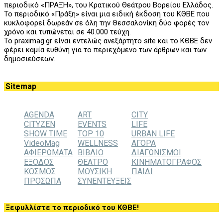
περιοδικό «ΠΡΑΞΗ», του
K
ρατικού Θεάτρου Βορείου Ελλάδος.
Το περιοδικό «Πράξη» είναι μια ειδική έκδοση του ΚΘΒΕ που
κυκλοφορεί δωρεάν σε όλη την Θεσσαλονίκη δύο φορές τον
χρόνο και τυπώνεται σε 40.000 τεύχη.
Το praximag.gr είναι εντελώς ανεξάρτητο site και το ΚΘΒΕ δεν
φέρει καμία ευθύνη για το περιεχόμενο των άρθρων και των
δημοσιεύσεων.
Sitemap
AGENDA
ART
CITY
CITYZEN
EVENTS
LIFE
SHOW TIME
TOP 10
URBAN LIFE
VideoMag
WELLNESS
ΑΓΟΡΑ
ΑΦΙΕΡΩΜΑΤΑ
ΒΙΒΛΙΟ
ΔΙΑΓΩΝΙΣΜΟΙ
ΕΞΟΔΟΣ
ΘΕΑΤΡΟ
ΚΙΝΗΜΑΤΟΓΡΑΦΟΣ
ΚΟΣΜΟΣ
ΜΟΥΣΙΚΗ
ΠΑΙΔΙ
ΠΡΟΣΩΠΑ
ΣΥΝΕΝΤΕΥΞΕΙΣ
Ξεφυλλίστε το περιοδικό του ΚΘΒΕ!