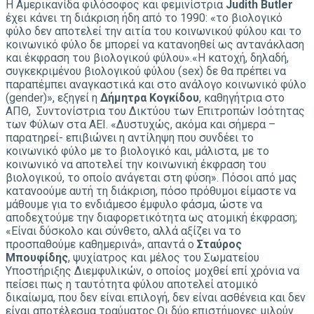
Η Αμερικανίδα φιλόσοφος και φεμινίστρια
Judith Butler
έχει κάνει τη διάκριση ήδη από το 1990: «το βιολογικό
φύλο δεν αποτελεί την αιτία του κοινωνικού φύλου και το
κοινωνικό φύλο δε μπορεί να κατανοηθεί ως αντανάκλαση
και έκφραση του βιολογικού φύλου».«Η κατοχή, δηλαδή,
συγκεκριμένου βιολογικού φύλου (sex) δε θα πρέπει να
παραπέμπει αναγκαστικά και στο ανάλογο κοινωνικό φύλο
(gender)», εξηγεί η
Δήμητρα Κογκίδου
, καθηγήτρια στο
ΑΠΘ, Συντονίστρια του Δικτύου των Επιτροπών Ισότητας
των Φύλων στα ΑΕΙ. «Δυστυχώς, ακόμα και σήμερα –
παρατηρεί- επιβιώνει η αντίληψη που συνδέει το
κοινωνικό φύλο με το βιολογικό και, μάλιστα, με το
κοινωνικό να αποτελεί την κοινωνική έκφραση του
βιολογικού, το οποίο ανάγεται στη φύση». Πόσοι από μας
κατανοούμε αυτή τη διάκριση, πόσο πρόθυμοι είμαστε να
μάθουμε για το ενδιάμεσο έμφυλο φάσμα, ώστε να
αποδεχτούμε την διαφορετικότητα ως ατομική έκφραση;
«Είναι δύσκολο και σύνθετο, αλλά αξίζει να το
προσπαθούμε καθημερινά», απαντά ο
Σταύρος
Μπουφίδης
, ψυχίατρος και μέλος του Σωματείου
Υποστήριξης Διεμφυλικών, ο οποίος μοχθεί επί χρόνια να
πείσει πως η ταυτότητα φύλου αποτελεί ατομικό
δικαίωμα, που δεν είναι επιλογή, δεν είναι ασθένεια και δεν
είναι αποτέλεσμα τραύματος.Οι δύο επιστήμονες μιλούν