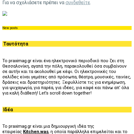
Για να σχολιάσετε πρέπει να
συνδεθείτε
.
New posts
Ταυτότητα
Το praximag.gr είναι ένα ηλεκτρονικό περιοδικό που ζει στη
Θεσσαλονίκη, αγαπά την πόλη, παρακολουθεί όσα συμβαίνουν
σε αυτήν και τα ακολουθεί με κέφι. Οι ηλεκτρονικές του
σελίδες είναι γεμάτες από πρόσωπα, θέατρα, μουσικές, ταινίες,
δράσεις και δραστηριότητες. Ξεφυλλίστε τις για ενημέρωση,
για ψυχαγωγία, για παρέα, για ιδέες, για καφέ και πάνω απ’ όλα
για καλή διάθεσή! Let’s scroll down together!
Ιδέα
Το praximag.gr είναι μια δημιουργική ιδέα της
εταιρείας
Kitchen.was
, η οποία παράλληλα επιμελείται και το