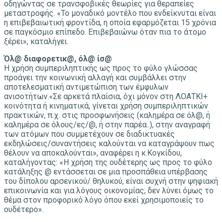
οδηγώντας σε τρανσφοβικές θεωρίες για θεραπείες
μεταστροφής. «Το μοναδικό μοντέλο που ενδείκνυται είναι
η επιβεβαιωτική φροντίδα, η οποία εφαρμόζεται 15 χρόνια
σε παγκόσμιο επίπεδο. Επιβεβαιώνω όταν πια το άτομο
ξέρει», καταλήγει.
Όλ@ διαφορετικ@, όλ@ ίσ@
Η χρήση συμπεριληπτικής ως προς το φύλο γλώσσας
προάγει την κοινωνική αλλαγή και συμβάλλει στην
αποτελεσματική αντιμετώπιση των έμφυλων
ανισοτήτων.«Σε αρκετά πλαίσια, όχι μόνον στη ΛΟΑΤΚΙ+
κοινότητα ή κινηματικά, γίνεται χρήση συμπεριληπτικών
πρακτικών, π.χ. στις προσφωνήσεις (καλημέρα σε όλ@, ή
καλημέρα σε όλους/ες/@, ή στην παρέα..), στην αναγραφή
των ατόμων που συμμετέχουν σε διαδικτυακές
εκδηλώσεις/συναντήσεις καλούνται να καταγράψουν πως
θέλουν να αποκαλούνται», αναφέρει η κ.Κογκίδου,
καταλήγοντας: «Η χρήση της ουδέτερης ως προς το φύλο
κατάληξης @ εντάσσεται σε μια προσπάθεια υπέρβασης
του δίπολου αρσενικού/ θηλυκού, είναι συχνή στην ψηφιακή
επικοινωνία και για λόγους οικονομίας, δεν λύνει όμως το
θέμα στον προφορικό λόγο όπου εκεί χρησιμοποιείς το
ουδέτερο».