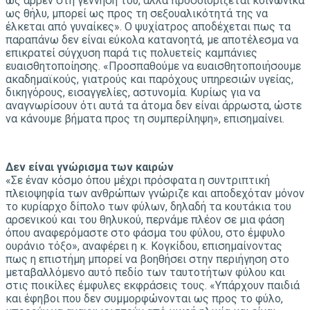
ως άρρεν στη γέννησή του, αλλά προσδιορίζεται κοινωνικά
ως θήλυ, μπορεί ως προς τη σεξουαλικότητά της να
έλκεται από γυναίκες». Ο ψυχίατρος αποδέχεται πως τα
παραπάνω δεν είναι εύκολα κατανοητά, με αποτέλεσμα να
επικρατεί σύγχυση παρά τις πολυετείς καμπάνιες
ευαισθητοποίησης. «Προσπαθούμε να ευαισθητοποιήσουμε
ακαδημαϊκούς, γιατρούς και παρόχους υπηρεσιών υγείας,
δικηγόρους, εισαγγελίες, αστυνομία. Κυρίως για να
αναγνωρίσουν ότι αυτά τα άτομα δεν είναι άρρωστα, ώστε
να κάνουμε βήματα προς τη συμπερίληψη», επισημαίνει.
Δεν είναι γνώρισμα των καιρών
«Σε έναν κόσμο όπου μέχρι πρόσφατα η συντριπτική
πλειοψηφία των ανθρώπων γνώριζε και αποδεχόταν μόνον
το κυρίαρχο δίπολο των φύλων, δηλαδή τα κουτάκια του
αρσενικού και του θηλυκού, περνάμε πλέον σε μια φάση
όπου αναφερόμαστε στο φάσμα του φύλου, στο έμφυλο
ουράνιο τόξο», αναφέρει η κ. Κογκίδου, επισημαίνοντας
πως η επιστήμη μπορεί να βοηθήσει στην περιήγηση στο
μεταβαλλόμενο αυτό πεδίο των ταυτοτήτων φύλου και
στις ποικίλες έμφυλες εκφράσεις τους. «Υπάρχουν παιδιά
και έφηβοι που δεν συμμορφώνονται ως προς το φύλο,