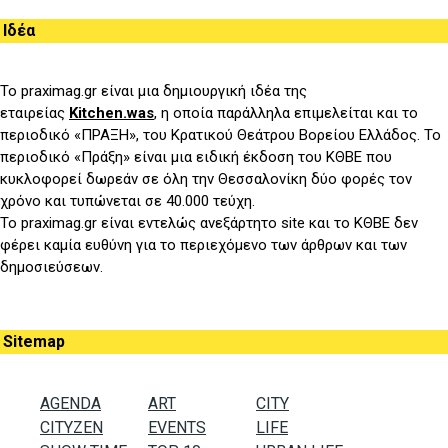
Ιδέα
Το praximag.gr είναι μια δημιουργική ιδέα της
εταιρείας
Kitchen.was
, η οποία παράλληλα επιμελείται και το
περιοδικό «ΠΡΑΞΗ», του
K
ρατικού Θεάτρου Βορείου Ελλάδος. Το
περιοδικό «Πράξη» είναι μια ειδική έκδοση του ΚΘΒΕ που
κυκλοφορεί δωρεάν σε όλη την Θεσσαλονίκη δύο φορές τον
χρόνο και τυπώνεται σε 40.000 τεύχη.
Το praximag.gr είναι εντελώς ανεξάρτητο site και το ΚΘΒΕ δεν
φέρει καμία ευθύνη για το περιεχόμενο των άρθρων και των
δημοσιεύσεων.
Sitemap
AGENDA
ART
CITY
CITYZEN
EVENTS
LIFE