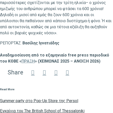
περισσότερες σχετίζονται με την τρίτη ηλικία– ο χρόνος
ημιζωής του ανθρώπου μπορεί να φτάσει τα 600 χρόνια!
Δηλαδή οι μισοί από εμάς θα ζουν 600 χρόνια και οι
υπόλοιποι θα πεθαίνουν από κάποιο δυστύχημα ή φόνο. Ή και
από αυτοκτονία, καθώς σε μια τέτοια εξέλιξη θα αυξηθούν
πολύ οι βαριές ψυχικές νόσοι».
ΡΕΠΟΡΤΑΖ:
Βασίλης Ιγνατιάδης
Αναδημοσίευση από το εξαμηνιαίο free press περιοδικό
του ΚΘΒΕ «
ΠΡΑΞΗ
» (ΧΕΙΜΩΝΑΣ 2025 – ΑΝΟΙΞΗ 2026)
Share
Read More
Summer party στο Pop-Up Store της Persol
Eγκαίνια του The British School of Thessaloniki