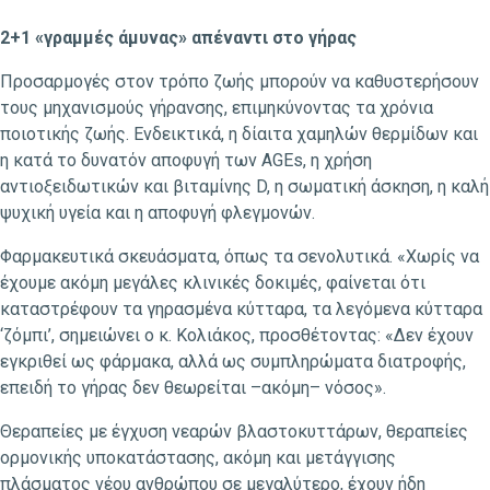
2+1 «γραμμές άμυνας» απέναντι στο γήρας
Προσαρμογές στον τρόπο ζωής μπορούν να καθυστερήσουν
τους μηχανισμούς γήρανσης, επιμηκύνοντας τα χρόνια
ποιοτικής ζωής. Ενδεικτικά, η δίαιτα χαμηλών θερμίδων και
η κατά το δυνατόν αποφυγή των AGEs, η χρήση
αντιοξειδωτικών και βιταμίνης D, η σωματική άσκηση, η καλή
ψυχική υγεία και η αποφυγή φλεγμονών.
Φαρμακευτικά σκευάσματα, όπως τα σενολυτικά. «Χωρίς να
έχουμε ακόμη μεγάλες κλινικές δοκιμές, φαίνεται ότι
καταστρέφουν τα γηρασμένα κύτταρα, τα λεγόμενα κύτταρα
‘ζόμπι’, σημειώνει ο κ. Κολιάκος, προσθέτοντας: «Δεν έχουν
εγκριθεί ως φάρμακα, αλλά ως συμπληρώματα διατροφής,
επειδή το γήρας δεν θεωρείται –ακόμη– νόσος».
Θεραπείες με έγχυση νεαρών βλαστοκυττάρων, θεραπείες
ορμονικής υποκατάστασης, ακόμη και μετάγγισης
πλάσματος νέου ανθρώπου σε μεγαλύτερο, έχουν ήδη