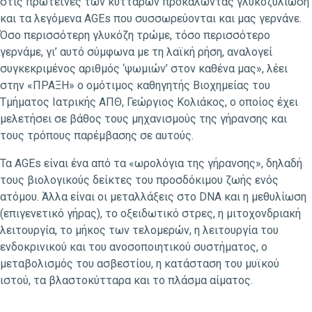
στις πρωτεΐνες των κυττάρων προκαλώντας γλυκοζυλίωση
και τα λεγόμενα AGEs που συσσωρεύονται και μας γερνάνε.
Όσο περισσότερη γλυκόζη τρώμε, τόσο περισσότερο
γερνάμε, γι’ αυτό σύμφωνα με τη λαϊκή ρήση, αναλογεί
συγκεκριμένος αριθμός ‘ψωμιών’ στον καθένα μας», λέει
στην «ΠΡΑΞΗ» ο ομότιμος καθηγητής Βιοχημείας του
Τμήματος Ιατρικής ΑΠΘ, Γεώργιος Κολιάκος, ο οποίος έχει
μελετήσει σε βάθος τους μηχανισμούς της γήρανσης και
τους τρόπους παρέμβασης σε αυτούς.
Τα AGEs είναι ένα από τα «ωρολόγια της γήρανσης», δηλαδή
τους βιολογικούς δείκτες του προσδόκιμου ζωής ενός
ατόμου. Άλλα είναι οι μεταλλάξεις στο DNA και η μεθυλίωση
(επιγενετικό γήρας), το οξειδωτικό στρες, η μιτοχονδριακή
λειτουργία, το μήκος των τελομερών, η λειτουργία του
ενδοκρινικού και του ανοσοποιητικού συστήματος, ο
μεταβολισμός του ασβεστίου, η κατάσταση του μυϊκού
ιστού, τα βλαστοκύτταρα και το πλάσμα αίματος.