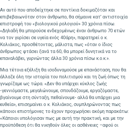
Αν αυτό που αποδείχτηκε σε ποντίκια δοκιμαζόταν και
επιβεβαιωνόταν στον άνθρωπο, θα σήμαινε κατ’ αντιστοιχία
επιστροφή του «βιολογικού ρολογιού» 30 χρόνια πίσω.
«Δηλαδή θα μπορούσε ενδεχομένως έναν άνθρωπο 70 ετών
να τον γυρίσει σε υγεία ενός 40άρη», παρατηρεί ο κ.
Κολιάκος, προσθέτοντας, μάλιστα, πως «όταν ο ίδιος
άνθρωπος φτάσει ξανά τα 60, θα μπορεί δυνητικά να το
επαναλάβει, γυρνώντας άλλα 30 χρόνια πίσω κ.ο.κ.».
Μια τέτοια εξέλιξη θα ισοδυναμούσε με επανάσταση, που θα
άλλαζε όλη την ιστορία του πολιτισμού και τη ζωή όπως τη
γνωρίζαμε ως τώρα. «Δεν θα υπάρχει κύκλος ζωής
-γεννιόμαστε, μεγαλώνουμε, σπουδάζουμε, εργαζόμαστε,
βγαίνουμε στη σύνταξη, πεθαίνουμε- αλλά θα υπάρχει μια
ευθεία», επισημαίνει ο κ. Κολιάκος, συμπληρώνοντας πως
κάποιοι επιστήμονες το έχουν προχωρήσει ακόμη παρακάτω:
«Κάποιοι υπολόγισαν πως με αυτή την πρακτική, και με την
προϋπόθεση ότι θα νικηθούν όλες οι ασθένειες –αφού οι