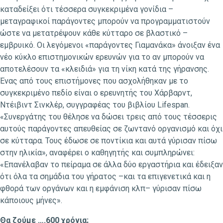
καταδείξει ότι τέσσερα συγκεκριμένα γονίδια –
μεταγραφικοί παράγοντες μπορούν να προγραμματιστούν
ώστε να μετατρέψουν κάθε κύτταρο σε βλαστικό –
εμβρυικό. Οι λεγόμενοι «παράγοντες Γιαμανάκα» άνοιξαν ένα
νέο κύκλο επιστημονικών ερευνών για το αν μπορούν να
αποτελέσουν τα «κλειδιά» για τη νίκη κατά της γήρανσης.
Ένας από τους επιστήμονες που ασχολήθηκαν με το
συγκεκριμένο πεδίο είναι ο ερευνητής του Χάρβαρντ,
Ντέιβιντ Σινκλέρ, συγγραφέας του βιβλίου Lifespan.
«Συνεργάτης του θέλησε να δώσει τρεις από τους τέσσερις
αυτούς παράγοντες απευθείας σε ζωντανό οργανισμό και όχι
σε κύτταρα. Τους έδωσε σε ποντίκια και αυτά γύρισαν πίσω
στην ηλικία», αναφέρει ο καθηγητής και συμπληρώνει:
«Επανέλαβαν το πείραμα σε άλλα δύο εργαστήρια και έδειξαν
ότι όλα τα σημάδια του γήρατος –και τα επιγενετικά και η
φθορά των οργάνων και η εμφάνιση κλπ– γύρισαν πίσω
κάποιους μήνες».
Θα ζούμε ….600 χρόνια;