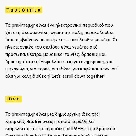
Ταυτότητα
Το praximag.gr είναι ένα ηλεκτρονικό περιοδικό που
ζει στη Θεσσαλονίκη, αγαπά την πόλη, παρακολουθεί
όσα συμβαίνουν σε αυτήν και τα ακολουθεί με κέφι. Οι
ηλεκτρονικές του σελίδες είναι γεμάτες από
πρόσωπα, θέατρα, μουσικές, ταινίες, δράσεις και
δραστηριότητες. Ξεφυλλίστε τις για ενημέρωση, για
ψυχαγωγία, για παρέα, για ιδέες, για καφέ και πάνω απ’
όλα για καλή διάθεσή! Let’s scroll down together!
Ιδέα
Το praximag.gr είναι μια δημιουργική ιδέα της
εταιρείας
Kitchen.was
, η οποία παράλληλα
επιμελείται και το περιοδικό «ΠΡΑΞΗ», του
K
ρατικού
Θεάτρου Βορείου Ελλάδος. Το περιοδικό «Πράξη»